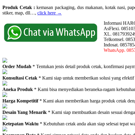
Produk Cetak :
kemasan packaging, dus makanan, kotak nasi, paperba
stiker, map, dll…,
click here →
Informasi HAR
AsFlexi. 08510
XL. 081793924
Telkomsel. 085
Indosat. 08578
WhatsApp. 085
Order Mudah
* Tentukan jenis detail produk cetak, konfirmasi paym
Konsultasi Cetak
* Kami siap untuk memberikan solusi yang efektif
Aneka Produk
* Kami bisa menyediakan beraneka-ragam kebutuhan c
Harga Kompetitif
* Kami akan memberikan harga produk cetak deng
Desain Yang Menarik
* Kami siap membuatkan desain sesuai denga
Ketepatan Waktu
* Kebutuhan cetak anda akan siap selesai tepat w