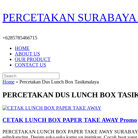
Skip
PERCETAKAN SURABAYA 
to
content
+6285785466715
HOME
ABOUT US
OUR PRODUCT
CONTACT US
Search
for:
Home
»
Percetakan Dus Lunch Box Tasikmalaya
PERCETAKAN DUS LUNCH BOX TAS
CETAK LUNCH BOX PAPER TAKE AWAY Promo
PERCETAKAN LUNCH BOX PAPER TAKE AWAY SURABAYA CUSTOME Des
selip/kancing, Design suka-suka kamu yg inginkan, Cocok buat yan