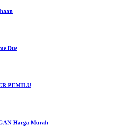
haan
e Dus
DER PEMILU
AN Harga Murah