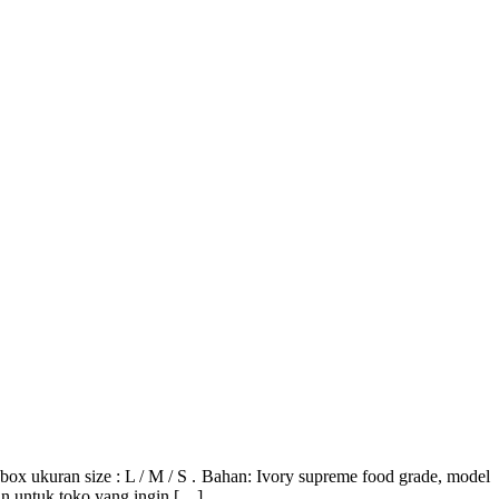
 size : L / M / S . Bahan: Ivory supreme food grade, model
n untuk toko yang ingin […]