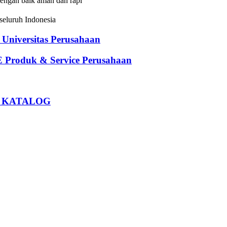
dengan baik aman dan rapi
eluruh Indonesia
iversitas Perusahaan
oduk & Service Perusahaan
U KATALOG