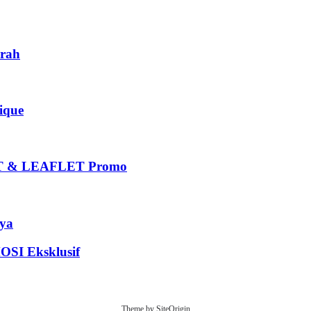
rah
que
 & LEAFLET Promo
ya
I Eksklusif
Theme by
SiteOrigin