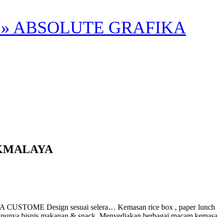
» ABSOLUTE GRAFIKA
IKMALAYA
ign sesuai selera… Kemasan rice box , paper lunch box ukuran
g punya bisnis makanan & snack. Menyediakan berbagai macam kemasa