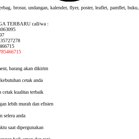
g, brosur, undangan, kalender, flyer, poster, leaflet, pamflet, buku, 
GA TERBARU call/wa :
3063095
97
335727278
5466715
785466715
ent, barang akan dikirim
 kebutuhan cetak anda
etak kualitas terbaik
an lebih murah dan efisien
n selera anda
aktu saat dipergunakan