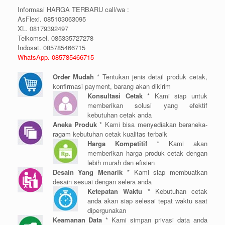
Informasi HARGA TERBARU call/wa :
AsFlexi. 085103063095
XL. 08179392497
Telkomsel. 085335727278
Indosat. 085785466715
WhatsApp. 085785466715
Order Mudah
* Tentukan jenis detail produk cetak,
konfirmasi payment, barang akan dikirim
Konsultasi Cetak
* Kami siap untuk
memberikan solusi yang efektif
kebutuhan cetak anda
Aneka Produk
* Kami bisa menyediakan beraneka-
ragam kebutuhan cetak kualitas terbaik
Harga Kompetitif
* Kami akan
memberikan harga produk cetak dengan
lebih murah dan efisien
Desain Yang Menarik
* Kami siap membuatkan
desain sesuai dengan selera anda
Ketepatan Waktu
* Kebutuhan cetak
anda akan siap selesai tepat waktu saat
dipergunakan
Keamanan Data
* Kami simpan privasi data anda