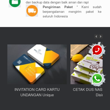
dan backup data dengan baik aman dan rapi
Pengiriman Paket
* Kami sudah
berpengalaman mengirim paket ke
seluruh Indonesia
INVITATION CARD KARTU
CETAK DUS NASI KO
UNDANGAN Unique
Disini