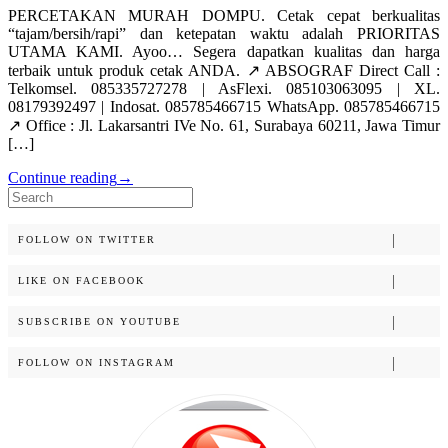
PERCETAKAN MURAH DOMPU. Cetak cepat berkualitas
“tajam/bersih/rapi” dan ketepatan waktu adalah PRIORITAS
UTAMA KAMI. Ayoo… Segera dapatkan kualitas dan harga
terbaik untuk produk cetak ANDA. ↗️ ABSOGRAF Direct Call :
Telkomsel. 085335727278 | AsFlexi. 085103063095 | XL.
08179392497 | Indosat. 085785466715 WhatsApp. 085785466715
↗️ Office : Jl. Lakarsantri IVe No. 61, Surabaya 60211, Jawa Timur
[…]
Continue reading
→
Search
for:
FOLLOW ON TWITTER
LIKE ON FACEBOOK
SUBSCRIBE ON YOUTUBE
FOLLOW ON INSTAGRAM