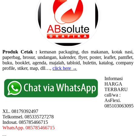
Produk Cetak :
kemasan packaging, dus makanan, kotak nasi,
paperbag, brosur, undangan, kalender, flyer, poster, leaflet, pamflet,
buku, booklet, agenda, majalah, tabloid, buletin, katalog, company
profile, stiker, map, dll…,
click here →
Informasi
HARGA
TERBARU
call/wa :
AsFlexi.
085103063095
XL. 08179392497
Telkomsel. 085335727278
Indosat. 085785466715
WhatsApp. 085785466715