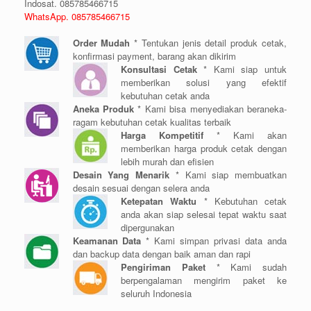
Indosat. 085785466715
WhatsApp. 085785466715
Order Mudah
* Tentukan jenis detail produk cetak,
konfirmasi payment, barang akan dikirim
Konsultasi Cetak
* Kami siap untuk
memberikan solusi yang efektif
kebutuhan cetak anda
Aneka Produk
* Kami bisa menyediakan beraneka-
ragam kebutuhan cetak kualitas terbaik
Harga Kompetitif
* Kami akan
memberikan harga produk cetak dengan
lebih murah dan efisien
Desain Yang Menarik
* Kami siap membuatkan
desain sesuai dengan selera anda
Ketepatan Waktu
* Kebutuhan cetak
anda akan siap selesai tepat waktu saat
dipergunakan
Keamanan Data
* Kami simpan privasi data anda
dan backup data dengan baik aman dan rapi
Pengiriman Paket
* Kami sudah
berpengalaman mengirim paket ke
seluruh Indonesia