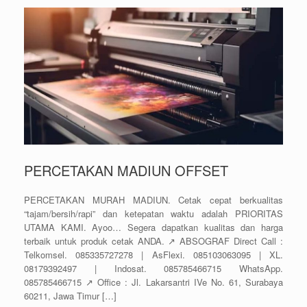
PERCETAKAN MADIUN OFFSET
PERCETAKAN MURAH MADIUN. Cetak cepat berkualitas
“tajam/bersih/rapi” dan ketepatan waktu adalah PRIORITAS
UTAMA KAMI. Ayoo… Segera dapatkan kualitas dan harga
terbaik untuk produk cetak ANDA. ↗️ ABSOGRAF Direct Call :
Telkomsel. 085335727278 | AsFlexi. 085103063095 | XL.
08179392497 | Indosat. 085785466715 WhatsApp.
085785466715 ↗️ Office : Jl. Lakarsantri IVe No. 61, Surabaya
60211, Jawa Timur […]