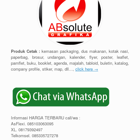
Produk Cetak :
kemasan packaging, dus makanan, kotak nasi,
paperbag, brosur, undangan, kalender, flyer, poster, leaflet,
pamflet, buku, booklet, agenda, majalah, tabloid, buletin, katalog,
company profile, stiker, map, dll…,
click here →
Informasi HARGA TERBARU call/wa :
AsFlexi. 085103063095
XL. 08179392497
Telkomsel. 085335727278