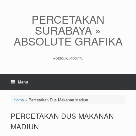
Skip
to
content
PERCETAKAN
SURABAYA »
ABSOLUTE GRAFIKA
+6285785466715
Menu
Home
»
Percetakan Dus Makanan Madiun
PERCETAKAN DUS MAKANAN
MADIUN