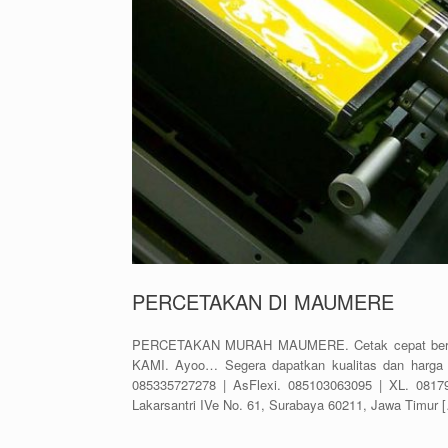
PERCETAKAN DI MAUMERE
PERCETAKAN MURAH MAUMERE. Cetak cepat berkual
KAMI. Ayoo… Segera dapatkan kualitas dan harga 
085335727278 | AsFlexi. 085103063095 | XL. 08179
Lakarsantri IVe No. 61, Surabaya 60211, Jawa Timur 