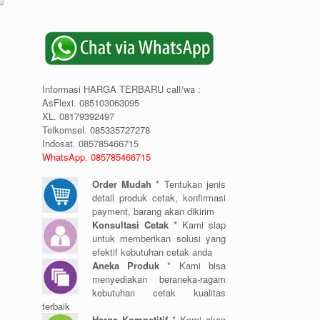
Informasi HARGA TERBARU call/wa :
AsFlexi. 085103063095
XL. 08179392497
Telkomsel. 085335727278
Indosat. 085785466715
WhatsApp. 085785466715
Order Mudah
* Tentukan jenis
detail produk cetak, konfirmasi
payment, barang akan dikirim
Konsultasi Cetak
* Kami siap
untuk memberikan solusi yang
efektif kebutuhan cetak anda
Aneka Produk
* Kami bisa
menyediakan beraneka-ragam
kebutuhan cetak kualitas
terbaik
Harga Kompetitif
* Kami akan