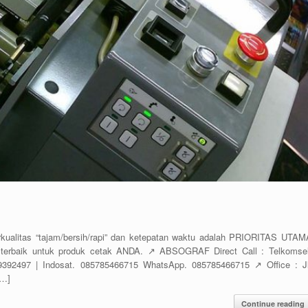
itas “tajam/bersih/rapi” dan ketepatan waktu adalah PRIORITAS UTAM
terbaik untuk produk cetak ANDA. ↗️ ABSOGRAF Direct Call : Telkomsel
392497 | Indosat. 085785466715 WhatsApp. 085785466715 ↗️ Office : Jl
[…]
Continue reading