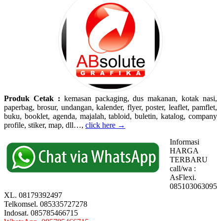
Produk Cetak :
kemasan packaging, dus makanan, kotak nasi,
paperbag, brosur, undangan, kalender, flyer, poster, leaflet, pamflet,
buku, booklet, agenda, majalah, tabloid, buletin, katalog, company
profile, stiker, map, dll…,
click here →
Informasi
HARGA
TERBARU
call/wa :
AsFlexi.
085103063095
XL. 08179392497
Telkomsel. 085335727278
Indosat. 085785466715