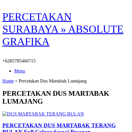
Skip
PERCETAKAN
to
content
SURABAYA » ABSOLUTE
GRAFIKA
+6285785466715
Menu
Home
»
Percetakan Dus Martabak Lumajang
PERCETAKAN DUS MARTABAK
LUMAJANG
PERCETAKAN DUS MARTABAK TERANG
BULAN Full Colour Sesuai Pesanan