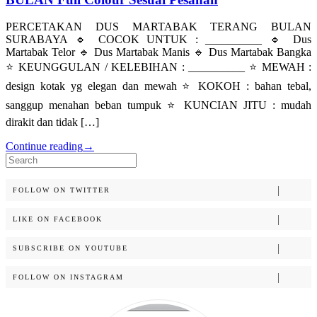
PERCETAKAN DUS MARTABAK TERANG BULAN
SURABAYA 🔹 COCOK UNTUK : __________ 🔹 Dus
Martabak Telor 🔹 Dus Martabak Manis 🔹 Dus Martabak Bangka
⭐️ KEUNGGULAN / KELEBIHAN : __________ ⭐️ MEWAH :
design kotak yg elegan dan mewah ⭐️ KOKOH : bahan tebal,
sanggup menahan beban tumpuk ⭐️ KUNCIAN JITU : mudah
dirakit dan tidak […]
Continue reading
→
Search
for:
FOLLOW ON TWITTER
LIKE ON FACEBOOK
SUBSCRIBE ON YOUTUBE
FOLLOW ON INSTAGRAM