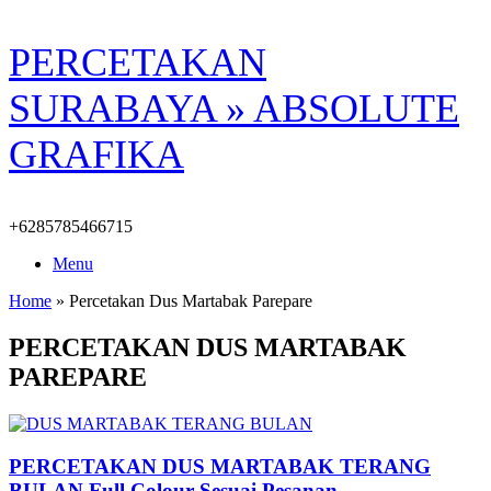
Skip
PERCETAKAN
to
content
SURABAYA » ABSOLUTE
GRAFIKA
+6285785466715
Menu
Home
»
Percetakan Dus Martabak Parepare
PERCETAKAN DUS MARTABAK
PAREPARE
PERCETAKAN DUS MARTABAK TERANG
BULAN Full Colour Sesuai Pesanan