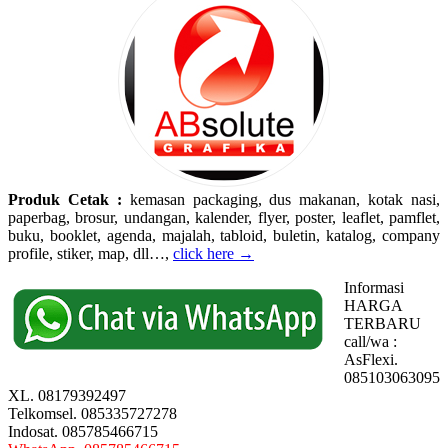
Produk Cetak :
kemasan packaging, dus makanan, kotak nasi,
paperbag, brosur, undangan, kalender, flyer, poster, leaflet, pamflet,
buku, booklet, agenda, majalah, tabloid, buletin, katalog, company
profile, stiker, map, dll…,
click here →
Informasi
HARGA
TERBARU
call/wa :
AsFlexi.
085103063095
XL. 08179392497
Telkomsel. 085335727278
Indosat. 085785466715