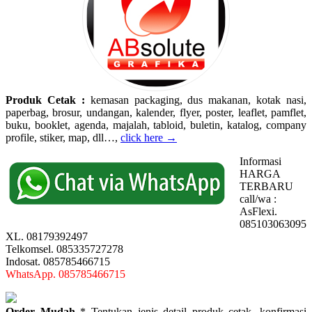
Produk Cetak :
kemasan packaging, dus makanan, kotak nasi,
paperbag, brosur, undangan, kalender, flyer, poster, leaflet, pamflet,
buku, booklet, agenda, majalah, tabloid, buletin, katalog, company
profile, stiker, map, dll…,
click here →
Informasi
HARGA
TERBARU
call/wa :
AsFlexi.
085103063095
XL. 08179392497
Telkomsel. 085335727278
Indosat. 085785466715
WhatsApp. 085785466715
Order Mudah
* Tentukan jenis detail produk cetak, konfirmasi