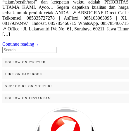
“tajam/bersih/rapi” dan ketepatan waktu adalah PRIORITAS
UTAMA KAMI. Ayoo… Segera dapatkan kualitas dan harga
terbaik untuk produk cetak ANDA. ↗️ ABSOGRAF Direct Call :
Telkomsel. 085335727278 | AsFlexi. 085103063095 | XL.
08179392497 | Indosat. 085785466715 WhatsApp. 085785466715
↗️ Office : Jl. Lakarsantri IVe No. 61, Surabaya 60211, Jawa Timur
[…]
Continue reading
→
Search
for:
FOLLOW ON TWITTER
LIKE ON FACEBOOK
SUBSCRIBE ON YOUTUBE
FOLLOW ON INSTAGRAM