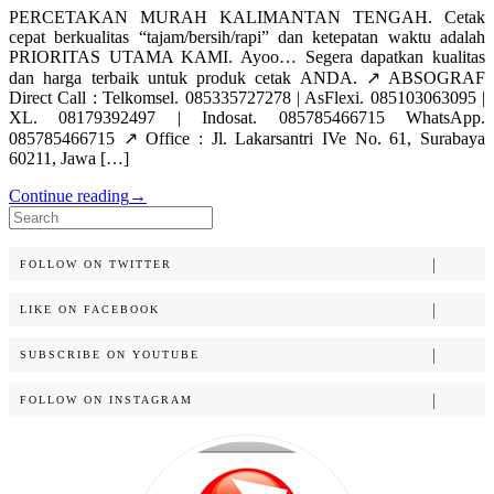
PERCETAKAN MURAH KALIMANTAN TENGAH. Cetak
cepat berkualitas “tajam/bersih/rapi” dan ketepatan waktu adalah
PRIORITAS UTAMA KAMI. Ayoo… Segera dapatkan kualitas
dan harga terbaik untuk produk cetak ANDA. ↗️ ABSOGRAF
Direct Call : Telkomsel. 085335727278 | AsFlexi. 085103063095 |
XL. 08179392497 | Indosat. 085785466715 WhatsApp.
085785466715 ↗️ Office : Jl. Lakarsantri IVe No. 61, Surabaya
60211, Jawa […]
Continue reading
→
Search
for:
FOLLOW ON TWITTER
LIKE ON FACEBOOK
SUBSCRIBE ON YOUTUBE
FOLLOW ON INSTAGRAM