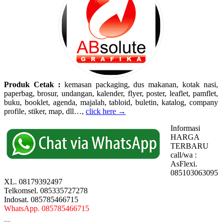
Produk Cetak :
kemasan packaging, dus makanan, kotak nasi,
paperbag, brosur, undangan, kalender, flyer, poster, leaflet, pamflet,
buku, booklet, agenda, majalah, tabloid, buletin, katalog, company
profile, stiker, map, dll…,
click here →
Informasi
HARGA
TERBARU
call/wa :
AsFlexi.
085103063095
XL. 08179392497
Telkomsel. 085335727278
Indosat. 085785466715
WhatsApp. 085785466715