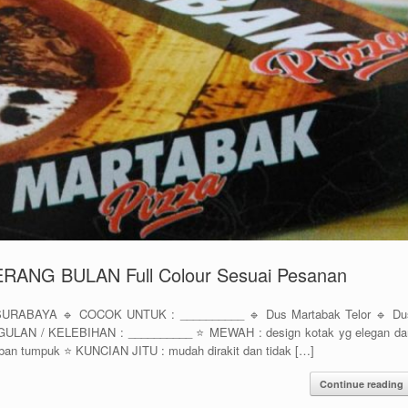
NG BULAN Full Colour Sesuai Pesanan
BAYA 🔹 COCOK UNTUK : __________ 🔹 Dus Martabak Telor 🔹 Du
GULAN / KELEBIHAN : __________ ⭐️ MEWAH : design kotak yg elegan da
an tumpuk ⭐️ KUNCIAN JITU : mudah dirakit dan tidak […]
Continue reading