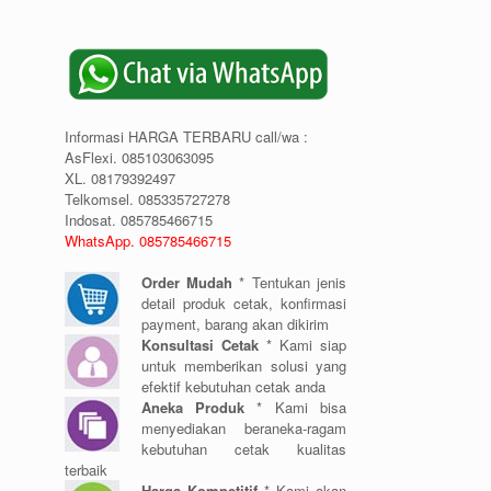
Informasi HARGA TERBARU call/wa :
AsFlexi. 085103063095
XL. 08179392497
Telkomsel. 085335727278
Indosat. 085785466715
WhatsApp. 085785466715
Order Mudah
* Tentukan jenis
detail produk cetak, konfirmasi
payment, barang akan dikirim
Konsultasi Cetak
* Kami siap
untuk memberikan solusi yang
efektif kebutuhan cetak anda
Aneka Produk
* Kami bisa
menyediakan beraneka-ragam
kebutuhan cetak kualitas
terbaik
Harga Kompetitif
* Kami akan