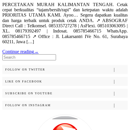
PERCETAKAN MURAH KALIMANTAN TENGAH. Cetak
cepat berkualitas “tajam/bersih/rapi” dan ketepatan waktu adalah
PRIORITAS UTAMA KAMI. Ayoo… Segera dapatkan kualitas
dan harga terbaik untuk produk cetak ANDA. ↗️ ABSOGRAF
Direct Call : Telkomsel. 085335727278 | AsFlexi. 085103063095 |
XL. 08179392497 | Indosat. 085785466715 WhatsApp.
085785466715 ↗️ Office : Jl. Lakarsantri IVe No. 61, Surabaya
60211, Jawa […]
Continue reading
→
Search
for:
FOLLOW ON TWITTER
LIKE ON FACEBOOK
SUBSCRIBE ON YOUTUBE
FOLLOW ON INSTAGRAM