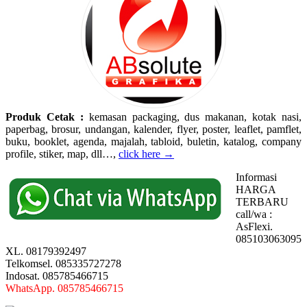
Produk Cetak :
kemasan packaging, dus makanan, kotak nasi,
paperbag, brosur, undangan, kalender, flyer, poster, leaflet, pamflet,
buku, booklet, agenda, majalah, tabloid, buletin, katalog, company
profile, stiker, map, dll…,
click here →
Informasi
HARGA
TERBARU
call/wa :
AsFlexi.
085103063095
XL. 08179392497
Telkomsel. 085335727278
Indosat. 085785466715
WhatsApp. 085785466715