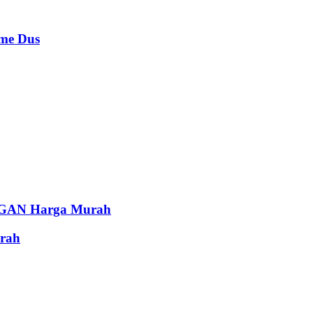
e Dus
AN Harga Murah
rah