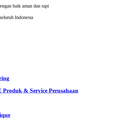
dengan baik aman dan rapi
eluruh Indonesia
ing
oduk & Service Perusahaan
que