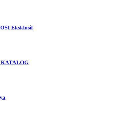
I Eksklusif
U KATALOG
ya