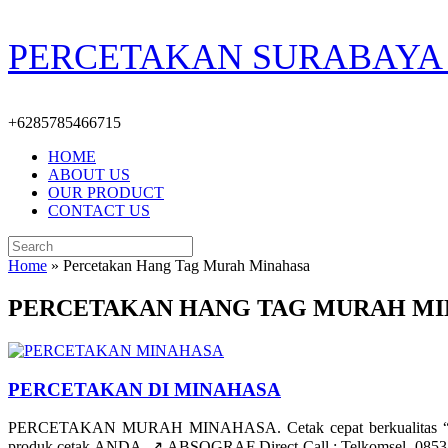
Skip
PERCETAKAN SURABAYA 
to
content
+6285785466715
HOME
ABOUT US
OUR PRODUCT
CONTACT US
Search
for:
Home
»
Percetakan Hang Tag Murah Minahasa
PERCETAKAN HANG TAG MURAH M
PERCETAKAN DI MINAHASA
PERCETAKAN MURAH MINAHASA. Cetak cepat berkualitas “tajam
produk cetak ANDA. ↗️ ABSOGRAF Direct Call : Telkomsel. 085335