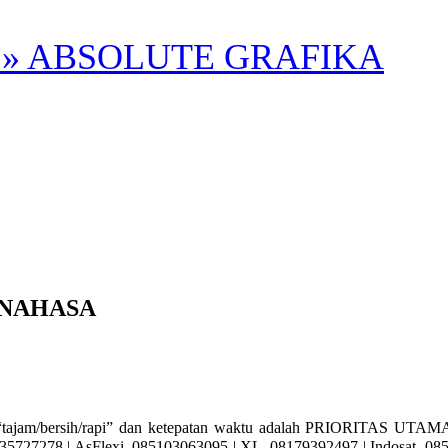
» ABSOLUTE GRAFIKA
INAHASA
/bersih/rapi” dan ketepatan waktu adalah PRIORITAS UTAMA KA
727278 | AsFlexi. 085103063095 | XL. 08179392497 | Indosat. 0857