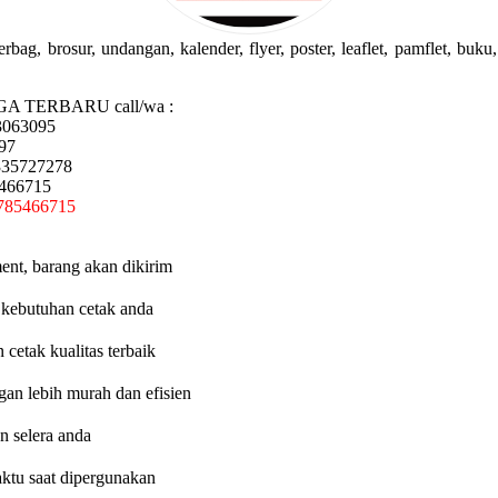
g, brosur, undangan, kalender, flyer, poster, leaflet, pamflet, buku, 
GA TERBARU call/wa :
3063095
97
335727278
5466715
785466715
ent, barang akan dikirim
 kebutuhan cetak anda
etak kualitas terbaik
an lebih murah dan efisien
n selera anda
aktu saat dipergunakan