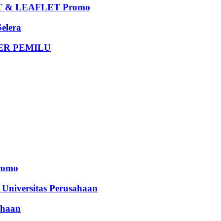
 & LEAFLET Promo
elera
DER PEMILU
romo
iversitas Perusahaan
haan