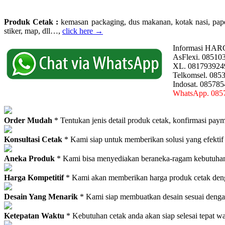
Produk Cetak :
kemasan packaging, dus makanan, kotak nasi, paperba
stiker, map, dll…,
click here →
Informasi HAR
AsFlexi. 08510
XL. 081793924
Telkomsel. 085
Indosat. 08578
WhatsApp. 085
Order Mudah
* Tentukan jenis detail produk cetak, konfirmasi paym
Konsultasi Cetak
* Kami siap untuk memberikan solusi yang efektif
Aneka Produk
* Kami bisa menyediakan beraneka-ragam kebutuhan c
Harga Kompetitif
* Kami akan memberikan harga produk cetak deng
Desain Yang Menarik
* Kami siap membuatkan desain sesuai denga
Ketepatan Waktu
* Kebutuhan cetak anda akan siap selesai tepat w