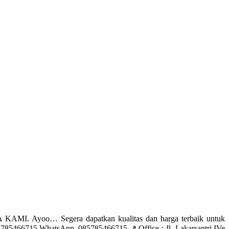
MI. Ayoo… Segera dapatkan kualitas dan harga terbaik untuk
85466715 WhatsApp. 085785466715 ↗️ Office : Jl. Lakarsantri IVe