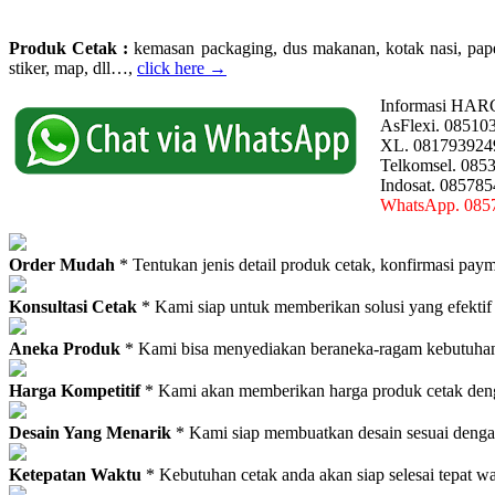
Produk Cetak :
kemasan packaging, dus makanan, kotak nasi, paperba
stiker, map, dll…,
click here →
Informasi HAR
AsFlexi. 08510
XL. 081793924
Telkomsel. 085
Indosat. 08578
WhatsApp. 085
Order Mudah
* Tentukan jenis detail produk cetak, konfirmasi paym
Konsultasi Cetak
* Kami siap untuk memberikan solusi yang efektif
Aneka Produk
* Kami bisa menyediakan beraneka-ragam kebutuhan c
Harga Kompetitif
* Kami akan memberikan harga produk cetak deng
Desain Yang Menarik
* Kami siap membuatkan desain sesuai denga
Ketepatan Waktu
* Kebutuhan cetak anda akan siap selesai tepat w