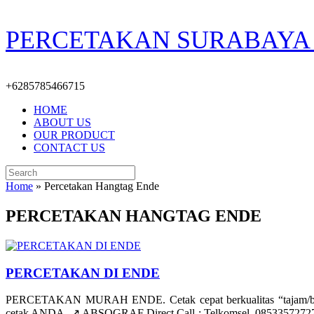
Skip
PERCETAKAN SURABAYA 
to
content
+6285785466715
HOME
ABOUT US
OUR PRODUCT
CONTACT US
Search
for:
Home
»
Percetakan Hangtag Ende
PERCETAKAN HANGTAG ENDE
PERCETAKAN DI ENDE
PERCETAKAN MURAH ENDE. Cetak cepat berkualitas “tajam/bers
cetak ANDA. ↗️ ABSOGRAF Direct Call : Telkomsel. 085335727278 