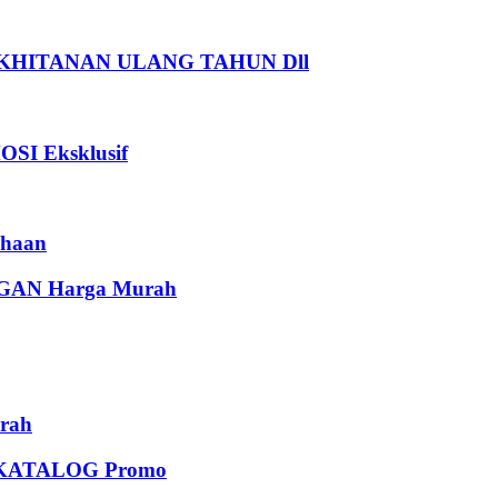
HITANAN ULANG TAHUN Dll
I Eksklusif
haan
AN Harga Murah
rah
KATALOG Promo