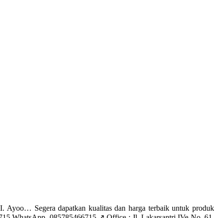
oo… Segera dapatkan kualitas dan harga terbaik untuk produk
 WhatsApp. 085785466715 ↗️ Office : Jl. Lakarsantri IVe No. 61,