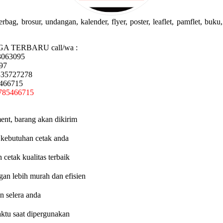
g, brosur, undangan, kalender, flyer, poster, leaflet, pamflet, buku, 
GA TERBARU call/wa :
3063095
97
335727278
5466715
785466715
ent, barang akan dikirim
 kebutuhan cetak anda
etak kualitas terbaik
an lebih murah dan efisien
n selera anda
aktu saat dipergunakan