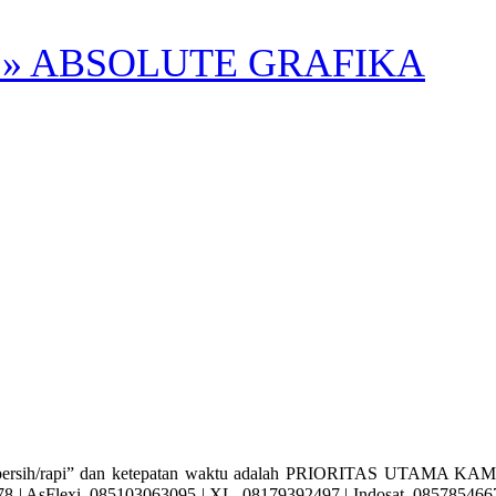
» ABSOLUTE GRAFIKA
ih/rapi” dan ketepatan waktu adalah PRIORITAS UTAMA KAMI. Ay
| AsFlexi. 085103063095 | XL. 08179392497 | Indosat. 085785466715