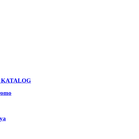
U KATALOG
romo
ya