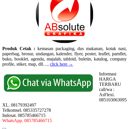
Produk Cetak :
kemasan packaging, dus makanan, kotak nasi,
paperbag, brosur, undangan, kalender, flyer, poster, leaflet, pamflet,
buku, booklet, agenda, majalah, tabloid, buletin, katalog, company
profile, stiker, map, dll…,
click here →
Informasi
HARGA
TERBARU
call/wa :
AsFlexi.
085103063095
XL. 08179392497
Telkomsel. 085335727278
Indosat. 085785466715
WhatsApp. 085785466715