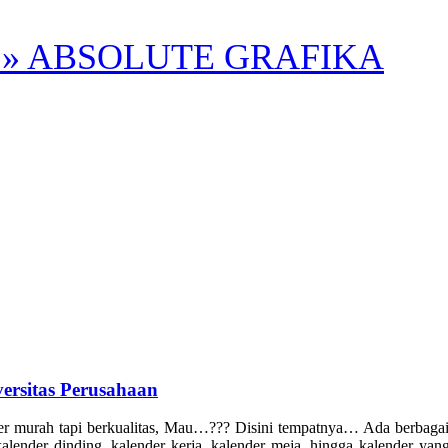
» ABSOLUTE GRAFIKA
sitas Perusahaan
pi berkualitas, Mau…??? Disini tempatnya… Ada berbagai tipe 
lender dinding, kalender kerja, kalender meja, hingga kalender yan