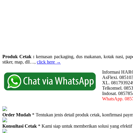
Produk Cetak :
kemasan packaging, dus makanan, kotak nasi, paperba
stiker, map, dll…,
click here →
Informasi HAR
AsFlexi. 08510
XL. 081793924
Telkomsel. 085
Indosat. 08578
WhatsApp. 085
Order Mudah
* Tentukan jenis detail produk cetak, konfirmasi paym
Konsultasi Cetak
* Kami siap untuk memberikan solusi yang efektif