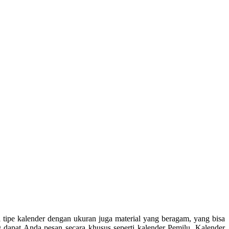
kalender dengan ukuran juga material yang beragam, yang bisa
g dapat Anda pesan secara khusus seperti kalender Pemilu. Kalender