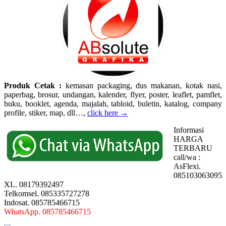
Produk Cetak :
kemasan packaging, dus makanan, kotak nasi,
paperbag, brosur, undangan, kalender, flyer, poster, leaflet, pamflet,
buku, booklet, agenda, majalah, tabloid, buletin, katalog, company
profile, stiker, map, dll…,
click here →
Informasi
HARGA
TERBARU
call/wa :
AsFlexi.
085103063095
XL. 08179392497
Telkomsel. 085335727278
Indosat. 085785466715
WhatsApp. 085785466715