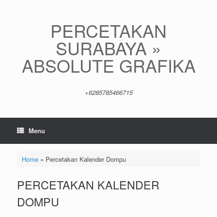
Skip
to
content
PERCETAKAN
SURABAYA »
ABSOLUTE GRAFIKA
+6285785466715
Menu
Home
»
Percetakan Kalender Dompu
PERCETAKAN KALENDER
DOMPU