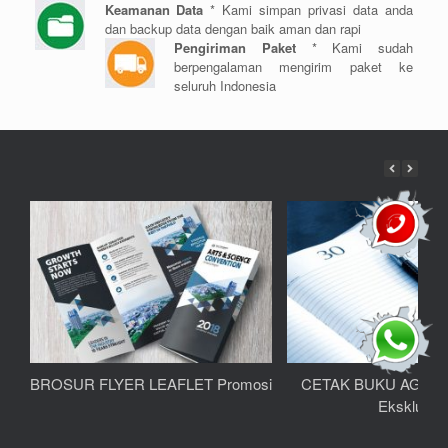
Keamanan Data
* Kami simpan privasi data anda
dan backup data dengan baik aman dan rapi
Pengiriman Paket
* Kami sudah
berpengalaman mengirim paket ke
seluruh Indonesia
BROSUR FLYER LEAFLET Promosi
CETAK BUKU AGEN
Eksklusif