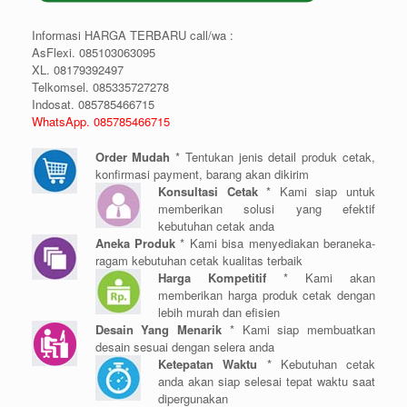
Informasi HARGA TERBARU call/wa :
AsFlexi. 085103063095
XL. 08179392497
Telkomsel. 085335727278
Indosat. 085785466715
WhatsApp. 085785466715
Order Mudah
* Tentukan jenis detail produk cetak,
konfirmasi payment, barang akan dikirim
Konsultasi Cetak
* Kami siap untuk
memberikan solusi yang efektif
kebutuhan cetak anda
Aneka Produk
* Kami bisa menyediakan beraneka-
ragam kebutuhan cetak kualitas terbaik
Harga Kompetitif
* Kami akan
memberikan harga produk cetak dengan
lebih murah dan efisien
Desain Yang Menarik
* Kami siap membuatkan
desain sesuai dengan selera anda
Ketepatan Waktu
* Kebutuhan cetak
anda akan siap selesai tepat waktu saat
dipergunakan