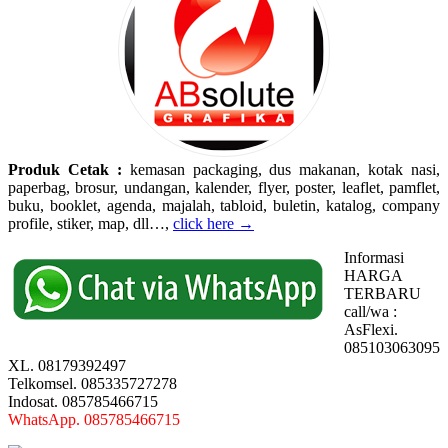
Produk Cetak :
kemasan packaging, dus makanan, kotak nasi,
paperbag, brosur, undangan, kalender, flyer, poster, leaflet, pamflet,
buku, booklet, agenda, majalah, tabloid, buletin, katalog, company
profile, stiker, map, dll…,
click here →
Informasi
HARGA
TERBARU
call/wa :
AsFlexi.
085103063095
XL. 08179392497
Telkomsel. 085335727278
Indosat. 085785466715
WhatsApp. 085785466715