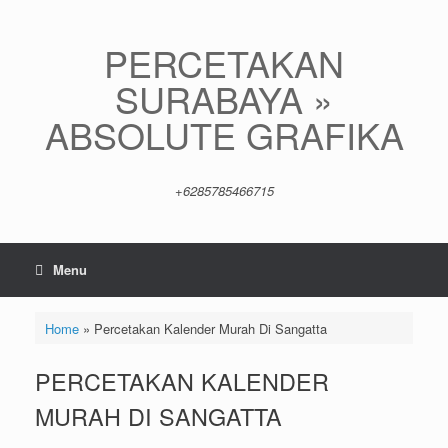
Skip
to
content
PERCETAKAN
SURABAYA »
ABSOLUTE GRAFIKA
+6285785466715
Menu
Home
»
Percetakan Kalender Murah Di Sangatta
PERCETAKAN KALENDER
MURAH DI SANGATTA