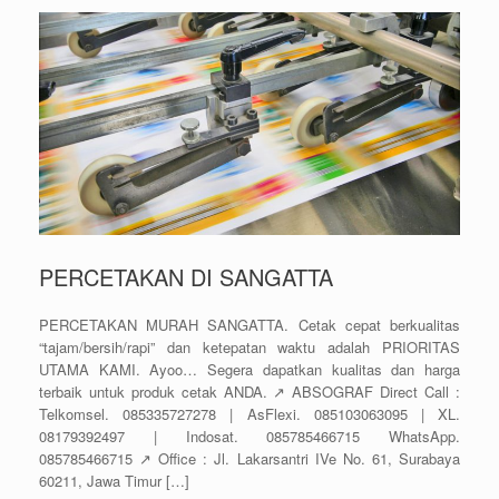
PERCETAKAN DI SANGATTA
PERCETAKAN MURAH SANGATTA. Cetak cepat berkualitas
“tajam/bersih/rapi” dan ketepatan waktu adalah PRIORITAS
UTAMA KAMI. Ayoo… Segera dapatkan kualitas dan harga
terbaik untuk produk cetak ANDA. ↗️ ABSOGRAF Direct Call :
Telkomsel. 085335727278 | AsFlexi. 085103063095 | XL.
08179392497 | Indosat. 085785466715 WhatsApp.
085785466715 ↗️ Office : Jl. Lakarsantri IVe No. 61, Surabaya
60211, Jawa Timur […]