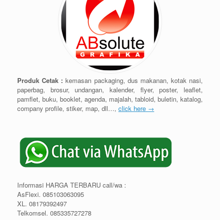
Produk Cetak :
kemasan packaging, dus makanan, kotak nasi,
paperbag, brosur, undangan, kalender, flyer, poster, leaflet,
pamflet, buku, booklet, agenda, majalah, tabloid, buletin, katalog,
company profile, stiker, map, dll…,
click here →
Informasi HARGA TERBARU call/wa :
AsFlexi. 085103063095
XL. 08179392497
Telkomsel. 085335727278