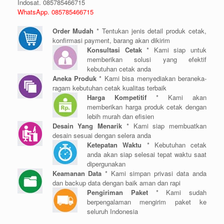
Indosat. 085785466715
WhatsApp. 085785466715
Order Mudah
* Tentukan jenis detail produk cetak,
konfirmasi payment, barang akan dikirim
Konsultasi Cetak
* Kami siap untuk
memberikan solusi yang efektif
kebutuhan cetak anda
Aneka Produk
* Kami bisa menyediakan beraneka-
ragam kebutuhan cetak kualitas terbaik
Harga Kompetitif
* Kami akan
memberikan harga produk cetak dengan
lebih murah dan efisien
Desain Yang Menarik
* Kami siap membuatkan
desain sesuai dengan selera anda
Ketepatan Waktu
* Kebutuhan cetak
anda akan siap selesai tepat waktu saat
dipergunakan
Keamanan Data
* Kami simpan privasi data anda
dan backup data dengan baik aman dan rapi
Pengiriman Paket
* Kami sudah
berpengalaman mengirim paket ke
seluruh Indonesia