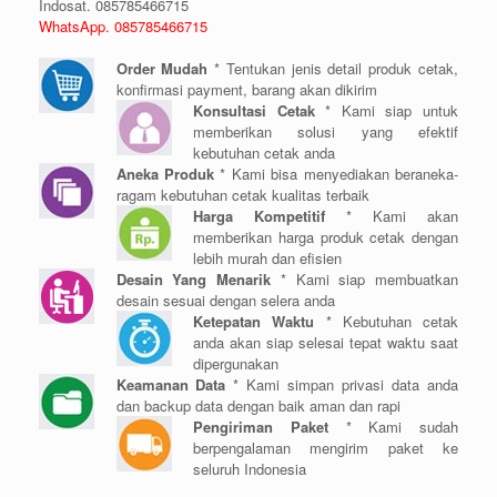
Indosat. 085785466715
WhatsApp. 085785466715
Order Mudah
* Tentukan jenis detail produk cetak,
konfirmasi payment, barang akan dikirim
Konsultasi Cetak
* Kami siap untuk
memberikan solusi yang efektif
kebutuhan cetak anda
Aneka Produk
* Kami bisa menyediakan beraneka-
ragam kebutuhan cetak kualitas terbaik
Harga Kompetitif
* Kami akan
memberikan harga produk cetak dengan
lebih murah dan efisien
Desain Yang Menarik
* Kami siap membuatkan
desain sesuai dengan selera anda
Ketepatan Waktu
* Kebutuhan cetak
anda akan siap selesai tepat waktu saat
dipergunakan
Keamanan Data
* Kami simpan privasi data anda
dan backup data dengan baik aman dan rapi
Pengiriman Paket
* Kami sudah
berpengalaman mengirim paket ke
seluruh Indonesia