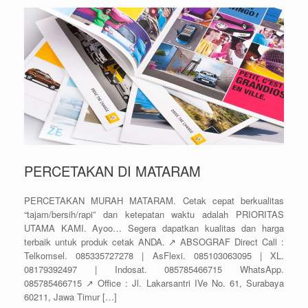
PERCETAKAN DI MATARAM
PERCETAKAN MURAH MATARAM. Cetak cepat berkualitas
“tajam/bersih/rapi” dan ketepatan waktu adalah PRIORITAS
UTAMA KAMI. Ayoo… Segera dapatkan kualitas dan harga
terbaik untuk produk cetak ANDA. ↗️ ABSOGRAF Direct Call :
Telkomsel. 085335727278 | AsFlexi. 085103063095 | XL.
08179392497 | Indosat. 085785466715 WhatsApp.
085785466715 ↗️ Office : Jl. Lakarsantri IVe No. 61, Surabaya
60211, Jawa Timur […]