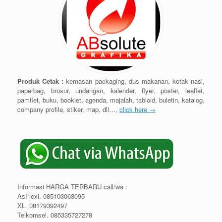
Produk Cetak :
kemasan packaging, dus makanan, kotak nasi,
paperbag, brosur, undangan, kalender, flyer, poster, leaflet,
pamflet, buku, booklet, agenda, majalah, tabloid, buletin, katalog,
company profile, stiker, map, dll…,
click here →
Informasi HARGA TERBARU call/wa :
AsFlexi. 085103063095
XL. 08179392497
Telkomsel. 085335727278