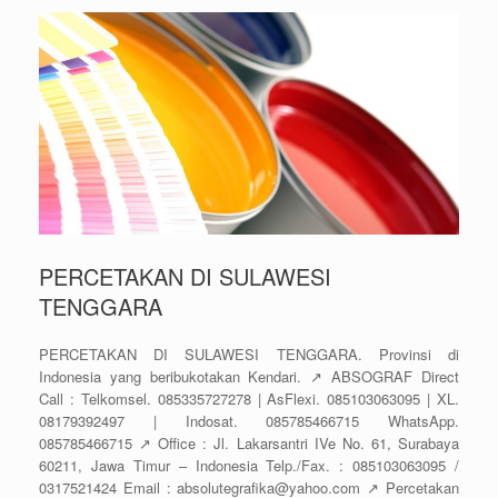
PERCETAKAN DI SULAWESI
TENGGARA
PERCETAKAN DI SULAWESI TENGGARA. Provinsi di
Indonesia yang beribukotakan Kendari. ↗️ ABSOGRAF Direct
Call : Telkomsel. 085335727278 | AsFlexi. 085103063095 | XL.
08179392497 | Indosat. 085785466715 WhatsApp.
085785466715 ↗️ Office : Jl. Lakarsantri IVe No. 61, Surabaya
60211, Jawa Timur – Indonesia Telp./Fax. : 085103063095 /
0317521424 Email : absolutegrafika@yahoo.com ↗️ Percetakan