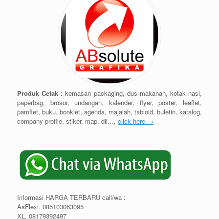
Produk Cetak :
kemasan packaging, dus makanan, kotak nasi,
paperbag, brosur, undangan, kalender, flyer, poster, leaflet,
pamflet, buku, booklet, agenda, majalah, tabloid, buletin, katalog,
company profile, stiker, map, dll…,
click here →
Informasi HARGA TERBARU call/wa :
AsFlexi. 085103063095
XL. 08179392497