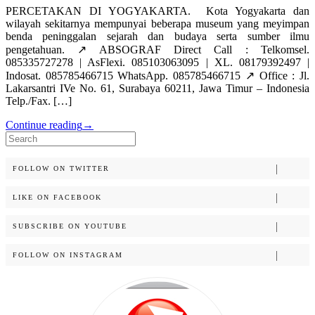
PERCETAKAN DI YOGYAKARTA. Kota Yogyakarta dan
wilayah sekitarnya mempunyai beberapa museum yang meyimpan
benda peninggalan sejarah dan budaya serta sumber ilmu
pengetahuan. ↗️ ABSOGRAF Direct Call : Telkomsel.
085335727278 | AsFlexi. 085103063095 | XL. 08179392497 |
Indosat. 085785466715 WhatsApp. 085785466715 ↗️ Office : Jl.
Lakarsantri IVe No. 61, Surabaya 60211, Jawa Timur – Indonesia
Telp./Fax. […]
Continue reading
→
Search
for:
FOLLOW ON TWITTER
LIKE ON FACEBOOK
SUBSCRIBE ON YOUTUBE
FOLLOW ON INSTAGRAM