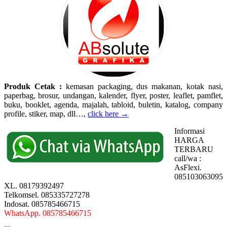
Produk Cetak :
kemasan packaging, dus makanan, kotak nasi,
paperbag, brosur, undangan, kalender, flyer, poster, leaflet, pamflet,
buku, booklet, agenda, majalah, tabloid, buletin, katalog, company
profile, stiker, map, dll…,
click here →
Informasi
HARGA
TERBARU
call/wa :
AsFlexi.
085103063095
XL. 08179392497
Telkomsel. 085335727278
Indosat. 085785466715
WhatsApp. 085785466715