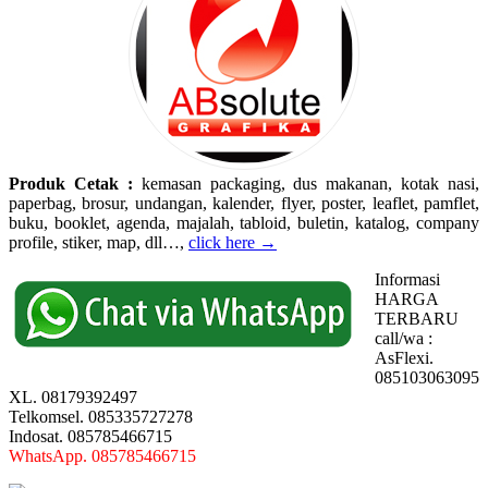
Produk Cetak :
kemasan packaging, dus makanan, kotak nasi,
paperbag, brosur, undangan, kalender, flyer, poster, leaflet, pamflet,
buku, booklet, agenda, majalah, tabloid, buletin, katalog, company
profile, stiker, map, dll…,
click here →
Informasi
HARGA
TERBARU
call/wa :
AsFlexi.
085103063095
XL. 08179392497
Telkomsel. 085335727278
Indosat. 085785466715
WhatsApp. 085785466715