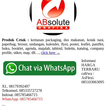
Produk Cetak :
kemasan packaging, dus makanan, kotak nasi,
paperbag, brosur, undangan, kalender, flyer, poster, leaflet, pamflet,
buku, booklet, agenda, majalah, tabloid, buletin, katalog, company
profile, stiker, map, dll…,
click here →
Informasi
HARGA
TERBARU
call/wa :
AsFlexi.
085103063095
XL. 08179392497
Telkomsel. 085335727278
Indosat. 085785466715
WhatsApp. 085785466715