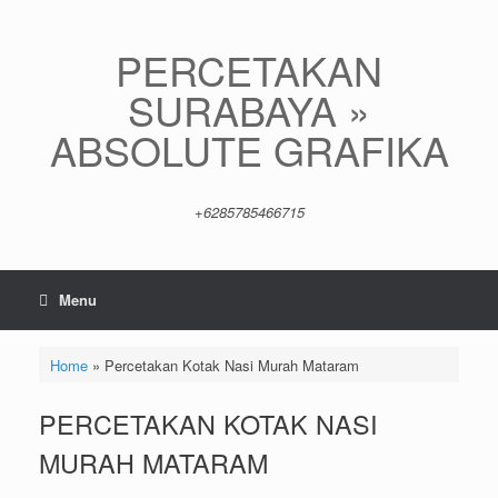
Skip
to
content
PERCETAKAN
SURABAYA »
ABSOLUTE GRAFIKA
+6285785466715
Menu
Home
»
Percetakan Kotak Nasi Murah Mataram
PERCETAKAN KOTAK NASI
MURAH MATARAM