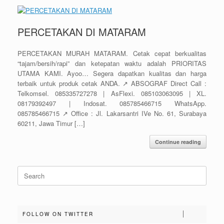
PERCETAKAN DI MATARAM
PERCETAKAN MURAH MATARAM. Cetak cepat berkualitas
“tajam/bersih/rapi” dan ketepatan waktu adalah PRIORITAS
UTAMA KAMI. Ayoo… Segera dapatkan kualitas dan harga
terbaik untuk produk cetak ANDA. ↗️ ABSOGRAF Direct Call :
Telkomsel. 085335727278 | AsFlexi. 085103063095 | XL.
08179392497 | Indosat. 085785466715 WhatsApp.
085785466715 ↗️ Office : Jl. Lakarsantri IVe No. 61, Surabaya
60211, Jawa Timur […]
Continue reading
Search
for:
FOLLOW ON TWITTER