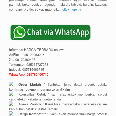
pamflet, buku, booklet, agenda, majalah, tabloid, buletin, katalog,
company profile, stiker, map, dll…,
click here →
Informasi HARGA TERBARU call/wa :
AsFlexi. 085103063095
XL. 08179392497
Telkomsel. 085335727278
Indosat. 085785466715
WhatsApp. 085785466715
Order Mudah
* Tentukan jenis detail produk cetak,
konfirmasi payment, barang akan dikirim
Konsultasi Cetak
* Kami siap untuk memberikan solusi
yang efektif kebutuhan cetak anda
Aneka Produk
* Kami bisa menyediakan beraneka-ragam
kebutuhan cetak kualitas terbaik
Harga Kompetitif
* Kami akan memberikan harga produk