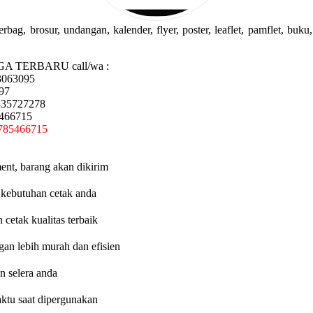
g, brosur, undangan, kalender, flyer, poster, leaflet, pamflet, buku, 
GA TERBARU call/wa :
3063095
97
335727278
5466715
785466715
ent, barang akan dikirim
 kebutuhan cetak anda
etak kualitas terbaik
an lebih murah dan efisien
n selera anda
aktu saat dipergunakan