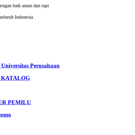
dengan baik aman dan rapi
eluruh Indonesia
iversitas Perusahaan
U KATALOG
DER PEMILU
romo