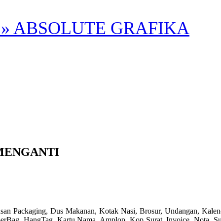
» ABSOLUTE GRAFIKA
MENGANTI
, Dus Makanan, Kotak Nasi, Brosur, Undangan, Kalender, Flyer,
perBag, HangTag, Kartu Nama, Amplop, Kop Surat, Invoice, Nota, Surat