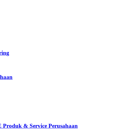
ing
haan
oduk & Service Perusahaan