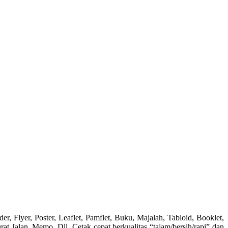
 Poster, Leaflet, Pamflet, Buku, Majalah, Tabloid, Booklet,
 Jalan, Memo, Dll. Cetak cepat berkualitas “tajam/bersih/rapi” dan