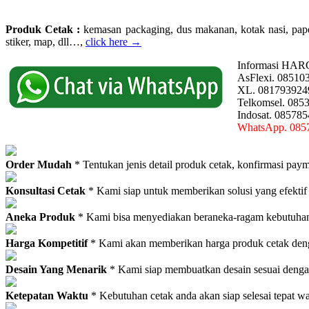
Produk Cetak :
kemasan packaging, dus makanan, kotak nasi, paperba
stiker, map, dll…,
click here →
Informasi HAR
AsFlexi. 08510
XL. 081793924
Telkomsel. 085
Indosat. 08578
WhatsApp. 085
Order Mudah
* Tentukan jenis detail produk cetak, konfirmasi paym
Konsultasi Cetak
* Kami siap untuk memberikan solusi yang efektif
Aneka Produk
* Kami bisa menyediakan beraneka-ragam kebutuhan c
Harga Kompetitif
* Kami akan memberikan harga produk cetak deng
Desain Yang Menarik
* Kami siap membuatkan desain sesuai denga
Ketepatan Waktu
* Kebutuhan cetak anda akan siap selesai tepat w