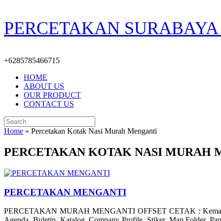
Skip
PERCETAKAN SURABAYA 
to
content
+6285785466715
HOME
ABOUT US
OUR PRODUCT
CONTACT US
Search
for:
Home
»
Percetakan Kotak Nasi Murah Menganti
PERCETAKAN KOTAK NASI MURAH 
PERCETAKAN MENGANTI
PERCETAKAN MURAH MENGANTI OFFSET CETAK : Kemasan Packaging
Agenda, Buletin, Katalog, Company Profile, Stiker, Map Folder, Pa