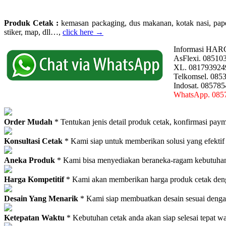
Produk Cetak :
kemasan packaging, dus makanan, kotak nasi, paperba
stiker, map, dll…,
click here →
Informasi HAR
AsFlexi. 08510
XL. 081793924
Telkomsel. 085
Indosat. 08578
WhatsApp. 085
Order Mudah
* Tentukan jenis detail produk cetak, konfirmasi paym
Konsultasi Cetak
* Kami siap untuk memberikan solusi yang efektif
Aneka Produk
* Kami bisa menyediakan beraneka-ragam kebutuhan c
Harga Kompetitif
* Kami akan memberikan harga produk cetak deng
Desain Yang Menarik
* Kami siap membuatkan desain sesuai denga
Ketepatan Waktu
* Kebutuhan cetak anda akan siap selesai tepat w