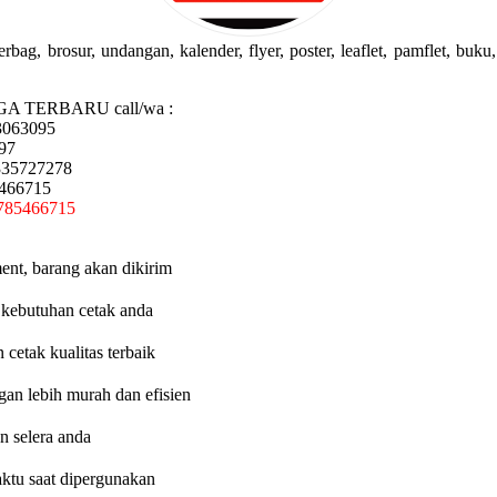
g, brosur, undangan, kalender, flyer, poster, leaflet, pamflet, buku, 
GA TERBARU call/wa :
3063095
97
335727278
5466715
785466715
ent, barang akan dikirim
 kebutuhan cetak anda
etak kualitas terbaik
an lebih murah dan efisien
n selera anda
aktu saat dipergunakan