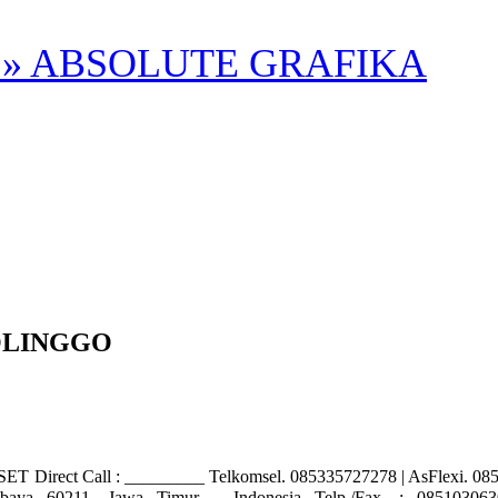
» ABSOLUTE GRAFIKA
OLINGGO
all : _________ Telkomsel. 085335727278 | AsFlexi. 0851030
abaya 60211, Jawa Timur – Indonesia Telp./Fax. : 085103063