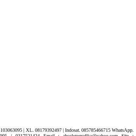
63095 | XL. 08179392497 | Indosat. 085785466715 WhatsApp.
095 / 0317521424 Email : absolutegrafika@yahoo.com Site :