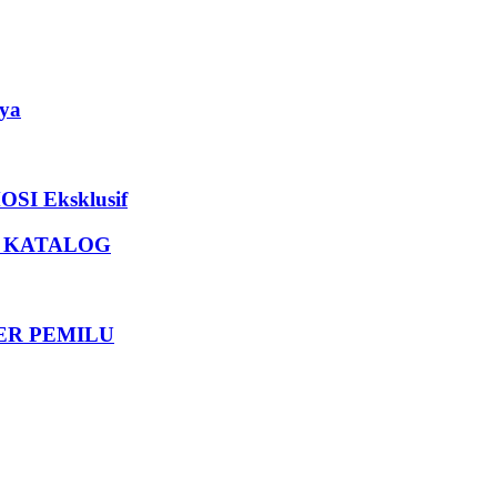
ya
I Eksklusif
U KATALOG
DER PEMILU