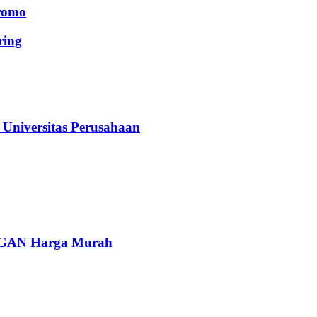
romo
ing
iversitas Perusahaan
AN Harga Murah