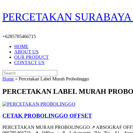
Skip
PERCETAKAN SURABAYA 
to
content
+6285785466715
HOME
ABOUT US
OUR PRODUCT
CONTACT US
Search
for:
Home
»
Percetakan Label Murah Probolinggo
PERCETAKAN LABEL MURAH PROB
CETAK PROBOLINGGO OFFSET
PERCETAKAN MURAH PROBOLINGGO ↗️ ABSOGRAF OFFSET Direct C
085785466715 ↗️ Office : Jl. Lakarsantri IVe No. 61, Sur