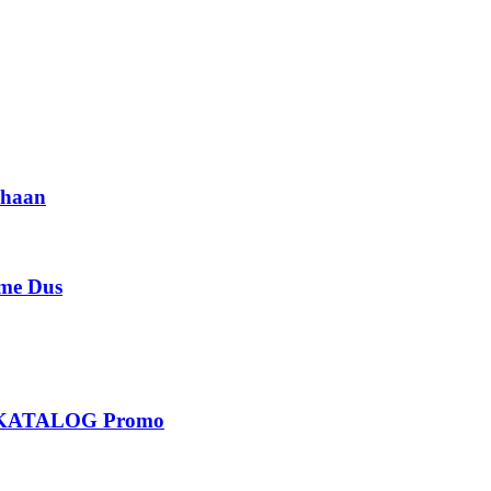
haan
e Dus
KATALOG Promo