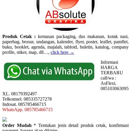
Produk Cetak :
kemasan packaging, dus makanan, kotak nasi,
paperbag, brosur, undangan, kalender, flyer, poster, leaflet, pamflet,
buku, booklet, agenda, majalah, tabloid, buletin, katalog, company
profile, stiker, map, dll…,
click here →
Informasi
HARGA
TERBARU
call/wa :
AsFlexi.
085103063095
XL. 08179392497
Telkomsel. 085335727278
Indosat. 085785466715
WhatsApp. 085785466715
Order Mudah
* Tentukan jenis detail produk cetak, konfirmasi
payment, barang akan dikirim