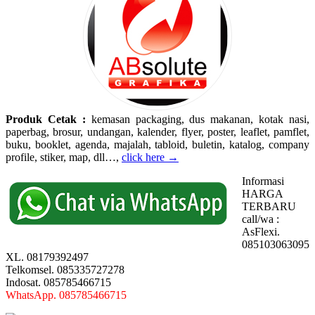
Produk Cetak :
kemasan packaging, dus makanan, kotak nasi,
paperbag, brosur, undangan, kalender, flyer, poster, leaflet, pamflet,
buku, booklet, agenda, majalah, tabloid, buletin, katalog, company
profile, stiker, map, dll…,
click here →
Informasi
HARGA
TERBARU
call/wa :
AsFlexi.
085103063095
XL. 08179392497
Telkomsel. 085335727278
Indosat. 085785466715
WhatsApp. 085785466715