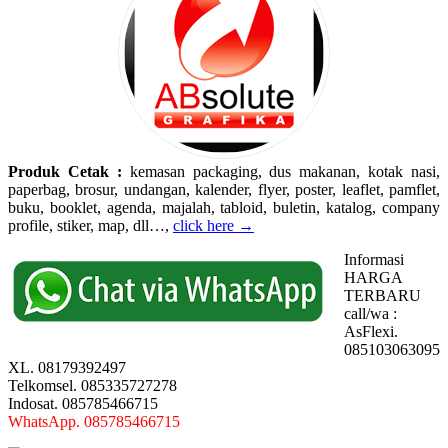
Produk Cetak :
kemasan packaging, dus makanan, kotak nasi,
paperbag, brosur, undangan, kalender, flyer, poster, leaflet, pamflet,
buku, booklet, agenda, majalah, tabloid, buletin, katalog, company
profile, stiker, map, dll…,
click here →
Informasi
HARGA
TERBARU
call/wa :
AsFlexi.
085103063095
XL. 08179392497
Telkomsel. 085335727278
Indosat. 085785466715
WhatsApp. 085785466715