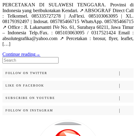
PERCETAKAN DI SULAWESI TENGGARA. Provinsi di
Indonesia yang beribukotakan Kendari. ↗️ ABSOGRAF Direct Call
: Telkomsel. 085335727278 | AsFlexi. 085103063095 | XL.
08179392497 | Indosat. 085785466715 WhatsApp. 085785466715
↗️ Office : Jl. Lakarsantri IVe No. 61, Surabaya 60211, Jawa Timur
– Indonesia Telp./Fax. : 085103063095 / 0317521424 Email :
absolutegrafika@yahoo.com ↗️ Percetakan : brosur, flyer, leaflet,
[…]
Continue reading
→
Search
for:
FOLLOW ON TWITTER
LIKE ON FACEBOOK
SUBSCRIBE ON YOUTUBE
FOLLOW ON INSTAGRAM