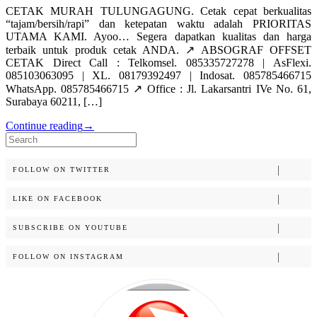
CETAK MURAH TULUNGAGUNG. Cetak cepat berkualitas
“tajam/bersih/rapi” dan ketepatan waktu adalah PRIORITAS
UTAMA KAMI. Ayoo… Segera dapatkan kualitas dan harga
terbaik untuk produk cetak ANDA. ↗️ ABSOGRAF OFFSET
CETAK Direct Call : Telkomsel. 085335727278 | AsFlexi.
085103063095 | XL. 08179392497 | Indosat. 085785466715
WhatsApp. 085785466715 ↗️ Office : Jl. Lakarsantri IVe No. 61,
Surabaya 60211, […]
Continue reading
→
Search
for:
FOLLOW ON TWITTER
LIKE ON FACEBOOK
SUBSCRIBE ON YOUTUBE
FOLLOW ON INSTAGRAM