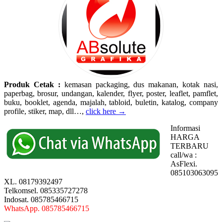
Produk Cetak :
kemasan packaging, dus makanan, kotak nasi,
paperbag, brosur, undangan, kalender, flyer, poster, leaflet, pamflet,
buku, booklet, agenda, majalah, tabloid, buletin, katalog, company
profile, stiker, map, dll…,
click here →
Informasi
HARGA
TERBARU
call/wa :
AsFlexi.
085103063095
XL. 08179392497
Telkomsel. 085335727278
Indosat. 085785466715
WhatsApp. 085785466715