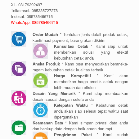
XL. 08179392497
Telkomsel. 085335727278
Indosat. 085785466715
WhatsApp. 085785466715
Order Mudah
* Tentukan jenis detail produk cetak,
konfirmasi payment, barang akan dikirim
Konsultasi Cetak
* Kami siap untuk
memberikan solusi yang efektif
kebutuhan cetak anda
Aneka Produk
* Kami bisa menyediakan beraneka-
ragam kebutuhan cetak kualitas terbaik
Harga Kompetitif
* Kami akan
memberikan harga produk cetak dengan
lebih murah dan efisien
Desain Yang Menarik
* Kami siap membuatkan
desain sesuai dengan selera anda
Ketepatan Waktu
* Kebutuhan cetak
anda akan siap selesai tepat waktu saat
dipergunakan
Keamanan Data
* Kami simpan privasi data anda
dan backup data dengan baik aman dan rapi
Pengiriman Paket
* Kami sudah