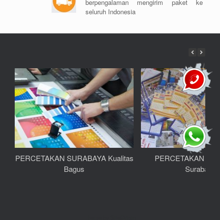
berpengalaman mengirim paket ke
seluruh Indonesia
PERCETAKAN SURABAYA Kualitas
PERCETAKAN KA
Bagus
Surabaya
Theme by
SiteOrigin