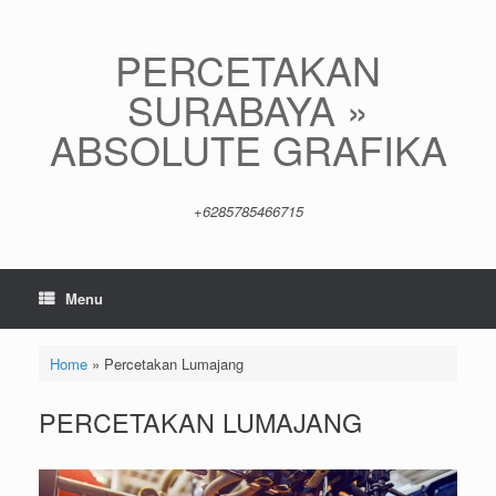
Skip
to
content
PERCETAKAN
SURABAYA »
ABSOLUTE GRAFIKA
+6285785466715
Menu
Home
»
Percetakan Lumajang
PERCETAKAN LUMAJANG