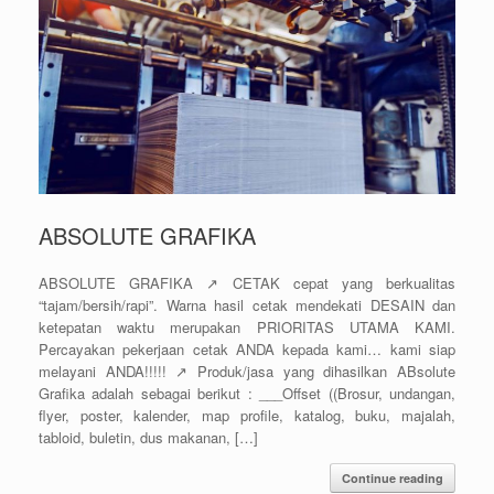
ABSOLUTE GRAFIKA
ABSOLUTE GRAFIKA ↗️ CETAK cepat yang berkualitas
“tajam/bersih/rapi”. Warna hasil cetak mendekati DESAIN dan
ketepatan waktu merupakan PRIORITAS UTAMA KAMI.
Percayakan pekerjaan cetak ANDA kepada kami… kami siap
melayani ANDA!!!!! ↗️ Produk/jasa yang dihasilkan ABsolute
Grafika adalah sebagai berikut : ___Offset ((Brosur, undangan,
flyer, poster, kalender, map profile, katalog, buku, majalah,
tabloid, buletin, dus makanan, […]
Continue reading