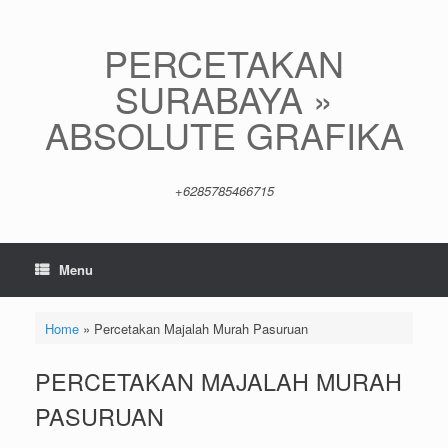
Skip
to
content
PERCETAKAN
SURABAYA »
ABSOLUTE GRAFIKA
+6285785466715
Menu
Home
»
Percetakan Majalah Murah Pasuruan
PERCETAKAN MAJALAH MURAH
PASURUAN