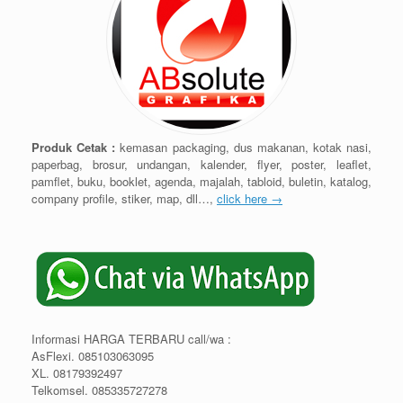
Produk Cetak :
kemasan packaging, dus makanan, kotak nasi,
paperbag, brosur, undangan, kalender, flyer, poster, leaflet,
pamflet, buku, booklet, agenda, majalah, tabloid, buletin, katalog,
company profile, stiker, map, dll…,
click here →
Informasi HARGA TERBARU call/wa :
AsFlexi. 085103063095
XL. 08179392497
Telkomsel. 085335727278