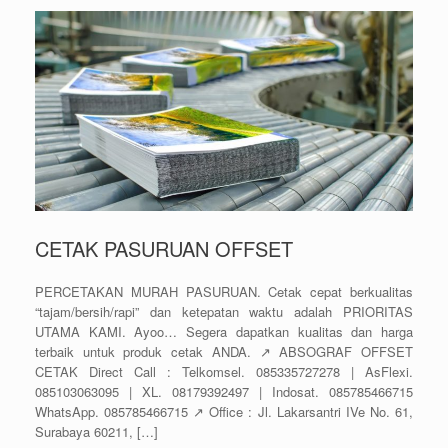
CETAK PASURUAN OFFSET
PERCETAKAN MURAH PASURUAN. Cetak cepat berkualitas
“tajam/bersih/rapi” dan ketepatan waktu adalah PRIORITAS
UTAMA KAMI. Ayoo… Segera dapatkan kualitas dan harga
terbaik untuk produk cetak ANDA. ↗️ ABSOGRAF OFFSET
CETAK Direct Call : Telkomsel. 085335727278 | AsFlexi.
085103063095 | XL. 08179392497 | Indosat. 085785466715
WhatsApp. 085785466715 ↗️ Office : Jl. Lakarsantri IVe No. 61,
Surabaya 60211, […]