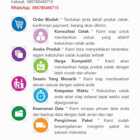
Indosat. 085785466715
WhatsApp. 085785466715
Order Mudah
* Tentukan jenis detail produk cetak,
konfirmasi payment, barang akan dikirim
Konsultasi Cetak
* Kami siap untuk
memberikan solusi yang efektif
kebutuhan cetak anda
Aneka Produk
* Kami bisa menyediakan beraneka-
ragam kebutuhan cetak kualitas terbaik
Harga Kompetitif
* Kami akan
memberikan harga produk cetak dengan
lebih murah dan efisien
Desain Yang Menarik
* Kami siap membuatkan
desain sesuai dengan selera anda
Ketepatan Waktu
* Kebutuhan cetak
anda akan siap selesai tepat waktu saat
dipergunakan
Keamanan Data
* Kami simpan privasi data anda
dan backup data dengan baik aman dan rapi
Pengiriman Paket
* Kami sudah
berpengalaman mengirim paket ke
seluruh Indonesia