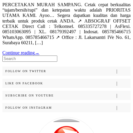
PERCETAKAN MURAH SAMPANG. Cetak cepat berkualitas
“tajam/bersih/rapi” dan ketepatan waktu adalah PRIORITAS
UTAMA KAMI. Ayoo… Segera dapatkan kualitas dan harga
terbaik untuk produk cetak ANDA. ↗️ ABSOGRAF OFFSET
CETAK Direct Call : Telkomsel. 085335727278 | AsFlexi.
085103063095 | XL. 08179392497 | Indosat. 085785466715
WhatsApp. 085785466715 ↗️ Office : Jl. Lakarsantri IVe No. 61,
Surabaya 60211, […]
Continue reading
→
Search
for:
FOLLOW ON TWITTER
LIKE ON FACEBOOK
SUBSCRIBE ON YOUTUBE
FOLLOW ON INSTAGRAM