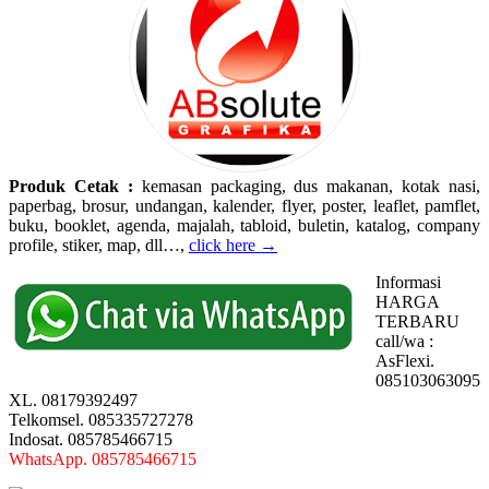
Produk Cetak :
kemasan packaging, dus makanan, kotak nasi,
paperbag, brosur, undangan, kalender, flyer, poster, leaflet, pamflet,
buku, booklet, agenda, majalah, tabloid, buletin, katalog, company
profile, stiker, map, dll…,
click here →
Informasi
HARGA
TERBARU
call/wa :
AsFlexi.
085103063095
XL. 08179392497
Telkomsel. 085335727278
Indosat. 085785466715
WhatsApp. 085785466715