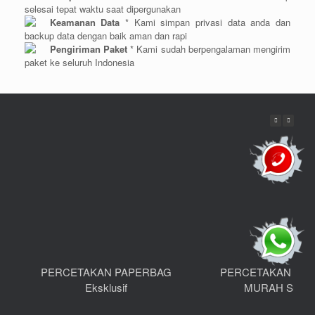
selesai tepat waktu saat dipergunakan
Keamanan Data
* Kami simpan privasi data anda dan
backup data dengan baik aman dan rapi
Pengiriman Paket
* Kami sudah berpengalaman mengirim
paket ke seluruh Indonesia
PERCETAKAN PAPERBAG
PERCETAKAN UN
Eksklusif
MURAH Surab