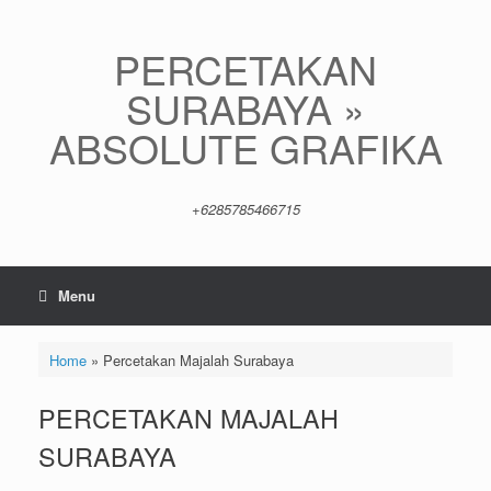
Skip
to
content
PERCETAKAN
SURABAYA »
ABSOLUTE GRAFIKA
+6285785466715
Menu
Home
»
Percetakan Majalah Surabaya
PERCETAKAN MAJALAH
SURABAYA