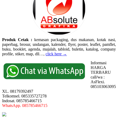
Produk Cetak :
kemasan packaging, dus makanan, kotak nasi,
paperbag, brosur, undangan, kalender, flyer, poster, leaflet, pamflet,
buku, booklet, agenda, majalah, tabloid, buletin, katalog, company
profile, stiker, map, dll…,
click here →
Informasi
HARGA
TERBARU
call/wa :
AsFlexi.
085103063095
XL. 08179392497
Telkomsel. 085335727278
Indosat. 085785466715
WhatsApp. 085785466715