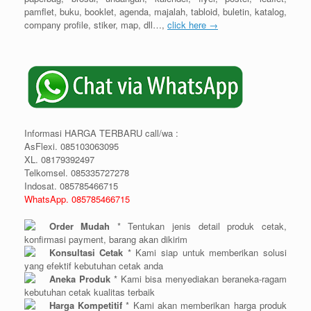
pamflet, buku, booklet, agenda, majalah, tabloid, buletin, katalog,
company profile, stiker, map, dll…,
click here →
Informasi HARGA TERBARU call/wa :
AsFlexi. 085103063095
XL. 08179392497
Telkomsel. 085335727278
Indosat. 085785466715
WhatsApp. 085785466715
Order Mudah
* Tentukan jenis detail produk cetak,
konfirmasi payment, barang akan dikirim
Konsultasi Cetak
* Kami siap untuk memberikan solusi
yang efektif kebutuhan cetak anda
Aneka Produk
* Kami bisa menyediakan beraneka-ragam
kebutuhan cetak kualitas terbaik
Harga Kompetitif
* Kami akan memberikan harga produk