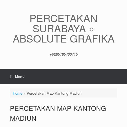
Skip
to
content
PERCETAKAN
SURABAYA »
ABSOLUTE GRAFIKA
+6285785466715
Menu
Home
»
Percetakan Map Kantong Madiun
PERCETAKAN MAP KANTONG
MADIUN