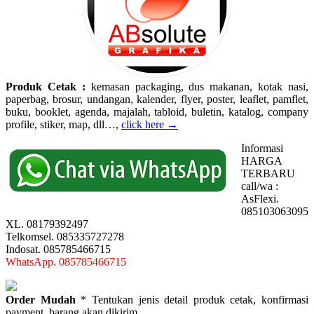
Produk Cetak :
kemasan packaging, dus makanan, kotak nasi,
paperbag, brosur, undangan, kalender, flyer, poster, leaflet, pamflet,
buku, booklet, agenda, majalah, tabloid, buletin, katalog, company
profile, stiker, map, dll…,
click here →
Informasi
HARGA
TERBARU
call/wa :
AsFlexi.
085103063095
XL. 08179392497
Telkomsel. 085335727278
Indosat. 085785466715
WhatsApp. 085785466715
Order Mudah
* Tentukan jenis detail produk cetak, konfirmasi
payment, barang akan dikirim