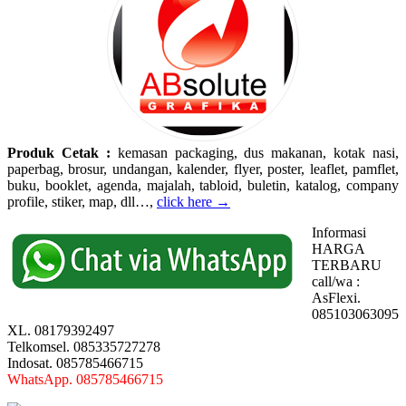
Produk Cetak :
kemasan packaging, dus makanan, kotak nasi,
paperbag, brosur, undangan, kalender, flyer, poster, leaflet, pamflet,
buku, booklet, agenda, majalah, tabloid, buletin, katalog, company
profile, stiker, map, dll…,
click here →
Informasi
HARGA
TERBARU
call/wa :
AsFlexi.
085103063095
XL. 08179392497
Telkomsel. 085335727278
Indosat. 085785466715
WhatsApp. 085785466715