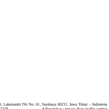
antri IVe No. 61, Surabaya 60211, Jawa Timur – Indonesia
78 ________________ ↗️ Percetakan : brosur, flyer, leaflet, cutting