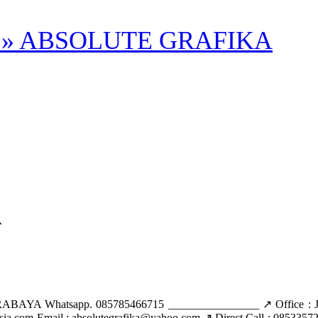
» ABSOLUTE GRAFIKA
A
sapp. 085785466715 ________________ ↗️ Office : Jl. Lakars
a.com Email : absolutegrafika@yahoo.com ↗️ Direct Call : 0853357272