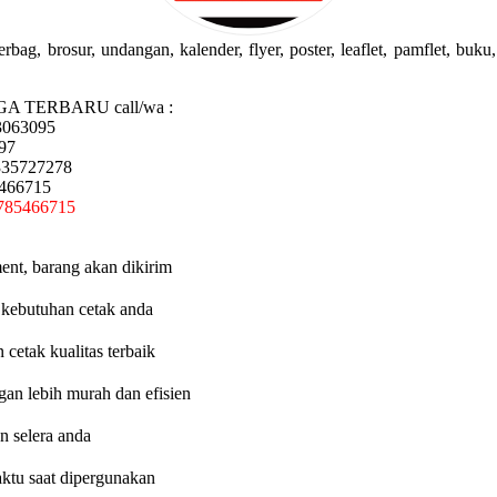
g, brosur, undangan, kalender, flyer, poster, leaflet, pamflet, buku, 
GA TERBARU call/wa :
3063095
97
335727278
5466715
785466715
ent, barang akan dikirim
 kebutuhan cetak anda
etak kualitas terbaik
an lebih murah dan efisien
n selera anda
aktu saat dipergunakan