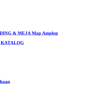
ING & MEJA Map Amplop
U KATALOG
haan