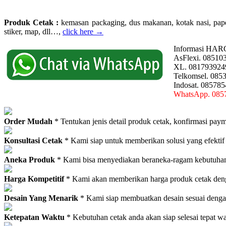
Produk Cetak :
kemasan packaging, dus makanan, kotak nasi, paperba
stiker, map, dll…,
click here →
Informasi HAR
AsFlexi. 08510
XL. 081793924
Telkomsel. 085
Indosat. 08578
WhatsApp. 085
Order Mudah
* Tentukan jenis detail produk cetak, konfirmasi paym
Konsultasi Cetak
* Kami siap untuk memberikan solusi yang efektif
Aneka Produk
* Kami bisa menyediakan beraneka-ragam kebutuhan c
Harga Kompetitif
* Kami akan memberikan harga produk cetak deng
Desain Yang Menarik
* Kami siap membuatkan desain sesuai denga
Ketepatan Waktu
* Kebutuhan cetak anda akan siap selesai tepat w