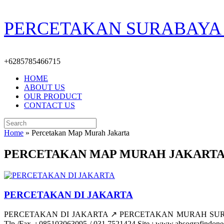
Skip
PERCETAKAN SURABAYA 
to
content
+6285785466715
HOME
ABOUT US
OUR PRODUCT
CONTACT US
Search
for:
Home
»
Percetakan Map Murah Jakarta
PERCETAKAN MAP MURAH JAKART
PERCETAKAN DI JAKARTA
PERCETAKAN DI JAKARTA ↗️ PERCETAKAN MURAH SURABAYA What
Tlp./Fax. : 085103063095 / 031 7521424 Site : www.absografindonesi