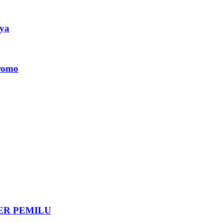
ya
romo
DER PEMILU