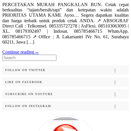
PERCETAKAN MURAH PANGKALAN BUN. Cetak cepat
berkualitas “tajam/bersih/rapi” dan ketepatan waktu adalah
PRIORITAS UTAMA KAMI. Ayoo… Segera dapatkan kualitas
dan harga terbaik untuk produk cetak ANDA. ↗️ ABSOGRAF
Direct Call : Telkomsel. 085335727278 | AsFlexi. 085103063095 |
XL. 08179392497 | Indosat. 085785466715 WhatsApp.
085785466715 ↗️ Office : Jl. Lakarsantri IVe No. 61, Surabaya
60211, Jawa […]
Continue reading
→
Search
for:
FOLLOW ON TWITTER
LIKE ON FACEBOOK
SUBSCRIBE ON YOUTUBE
FOLLOW ON INSTAGRAM