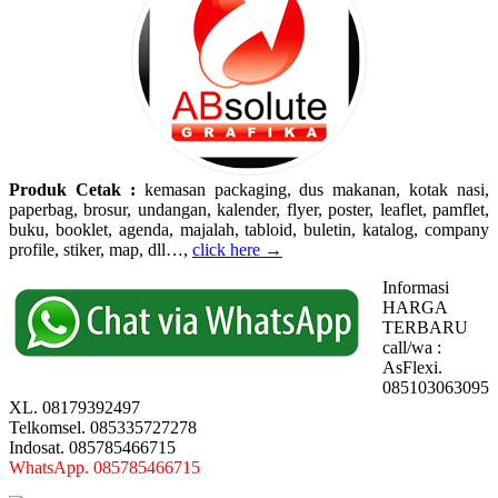
Produk Cetak :
kemasan packaging, dus makanan, kotak nasi,
paperbag, brosur, undangan, kalender, flyer, poster, leaflet, pamflet,
buku, booklet, agenda, majalah, tabloid, buletin, katalog, company
profile, stiker, map, dll…,
click here →
Informasi
HARGA
TERBARU
call/wa :
AsFlexi.
085103063095
XL. 08179392497
Telkomsel. 085335727278
Indosat. 085785466715
WhatsApp. 085785466715