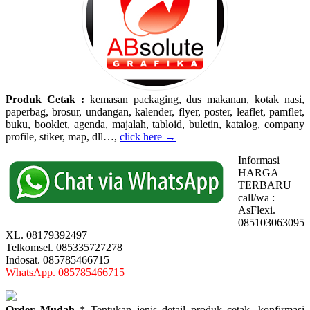
Produk Cetak :
kemasan packaging, dus makanan, kotak nasi,
paperbag, brosur, undangan, kalender, flyer, poster, leaflet, pamflet,
buku, booklet, agenda, majalah, tabloid, buletin, katalog, company
profile, stiker, map, dll…,
click here →
Informasi
HARGA
TERBARU
call/wa :
AsFlexi.
085103063095
XL. 08179392497
Telkomsel. 085335727278
Indosat. 085785466715
WhatsApp. 085785466715
Order Mudah
* Tentukan jenis detail produk cetak, konfirmasi