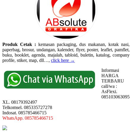
Produk Cetak :
kemasan packaging, dus makanan, kotak nasi,
paperbag, brosur, undangan, kalender, flyer, poster, leaflet, pamflet,
buku, booklet, agenda, majalah, tabloid, buletin, katalog, company
profile, stiker, map, dll…,
click here →
Informasi
HARGA
TERBARU
call/wa :
AsFlexi.
085103063095
XL. 08179392497
Telkomsel. 085335727278
Indosat. 085785466715
WhatsApp. 085785466715