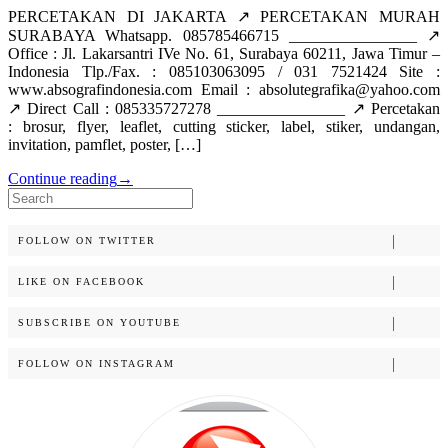
PERCETAKAN DI JAKARTA ↗️ PERCETAKAN MURAH
SURABAYA Whatsapp. 085785466715 ________________ ↗️
Office : Jl. Lakarsantri IVe No. 61, Surabaya 60211, Jawa Timur –
Indonesia Tlp./Fax. : 085103063095 / 031 7521424 Site :
www.absografindonesia.com Email : absolutegrafika@yahoo.com
↗️ Direct Call : 085335727278 ________________ ↗️ Percetakan
: brosur, flyer, leaflet, cutting sticker, label, stiker, undangan,
invitation, pamflet, poster, […]
Continue reading
→
Search
for:
FOLLOW ON TWITTER
LIKE ON FACEBOOK
SUBSCRIBE ON YOUTUBE
FOLLOW ON INSTAGRAM