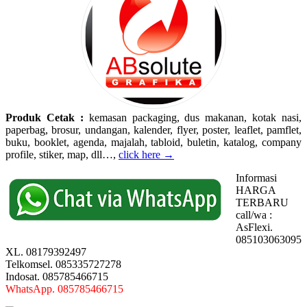
Produk Cetak :
kemasan packaging, dus makanan, kotak nasi,
paperbag, brosur, undangan, kalender, flyer, poster, leaflet, pamflet,
buku, booklet, agenda, majalah, tabloid, buletin, katalog, company
profile, stiker, map, dll…,
click here →
Informasi
HARGA
TERBARU
call/wa :
AsFlexi.
085103063095
XL. 08179392497
Telkomsel. 085335727278
Indosat. 085785466715
WhatsApp. 085785466715