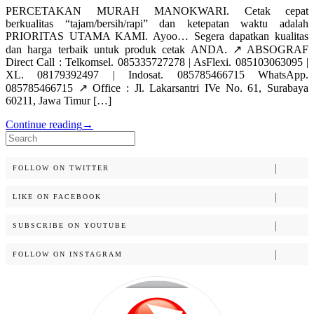
PERCETAKAN MURAH MANOKWARI. Cetak cepat
berkualitas “tajam/bersih/rapi” dan ketepatan waktu adalah
PRIORITAS UTAMA KAMI. Ayoo… Segera dapatkan kualitas
dan harga terbaik untuk produk cetak ANDA. ↗️ ABSOGRAF
Direct Call : Telkomsel. 085335727278 | AsFlexi. 085103063095 |
XL. 08179392497 | Indosat. 085785466715 WhatsApp.
085785466715 ↗️ Office : Jl. Lakarsantri IVe No. 61, Surabaya
60211, Jawa Timur […]
Continue reading
→
Search
for:
FOLLOW ON TWITTER
LIKE ON FACEBOOK
SUBSCRIBE ON YOUTUBE
FOLLOW ON INSTAGRAM