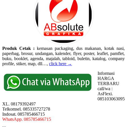
Produk Cetak :
kemasan packaging, dus makanan, kotak nasi,
paperbag, brosur, undangan, kalender, flyer, poster, leaflet, pamflet,
buku, booklet, agenda, majalah, tabloid, buletin, katalog, company
profile, stiker, map, dll…,
click here →
Informasi
HARGA
TERBARU
call/wa :
AsFlexi.
085103063095
XL. 08179392497
Telkomsel. 085335727278
Indosat. 085785466715
WhatsApp. 085785466715