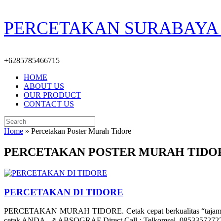
Skip
PERCETAKAN SURABAYA 
to
content
+6285785466715
HOME
ABOUT US
OUR PRODUCT
CONTACT US
Search
for:
Home
»
Percetakan Poster Murah Tidore
PERCETAKAN POSTER MURAH TIDO
PERCETAKAN DI TIDORE
PERCETAKAN MURAH TIDORE. Cetak cepat berkualitas “tajam/ber
cetak ANDA. ↗️ ABSOGRAF Direct Call : Telkomsel. 085335727278 