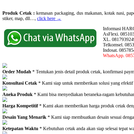
Produk Cetak :
kemasan packaging, dus makanan, kotak nasi, paperba
stiker, map, dll…,
click here →
Informasi HAR
AsFlexi. 08510
XL. 081793924
Telkomsel. 085
Indosat. 08578
WhatsApp. 085
Order Mudah
* Tentukan jenis detail produk cetak, konfirmasi paym
Konsultasi Cetak
* Kami siap untuk memberikan solusi yang efektif
Aneka Produk
* Kami bisa menyediakan beraneka-ragam kebutuhan c
Harga Kompetitif
* Kami akan memberikan harga produk cetak deng
Desain Yang Menarik
* Kami siap membuatkan desain sesuai denga
Ketepatan Waktu
* Kebutuhan cetak anda akan siap selesai tepat w