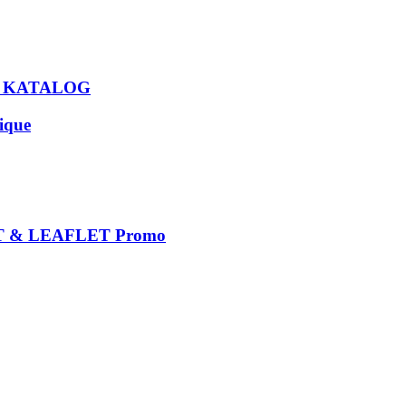
U KATALOG
que
 & LEAFLET Promo