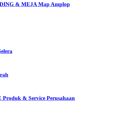
ING & MEJA Map Amplop
elera
rah
oduk & Service Perusahaan