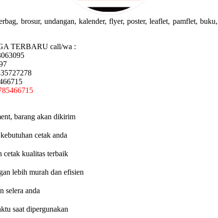
g, brosur, undangan, kalender, flyer, poster, leaflet, pamflet, buku, 
GA TERBARU call/wa :
3063095
97
335727278
5466715
785466715
ent, barang akan dikirim
 kebutuhan cetak anda
etak kualitas terbaik
an lebih murah dan efisien
n selera anda
aktu saat dipergunakan