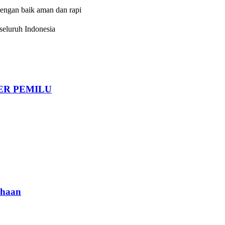
dengan baik aman dan rapi
eluruh Indonesia
DER PEMILU
haan