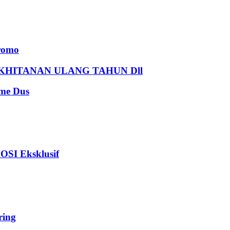
romo
HITANAN ULANG TAHUN Dll
e Dus
I Eksklusif
ing