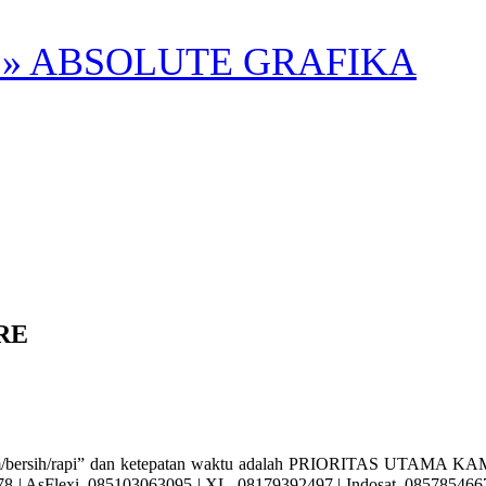
» ABSOLUTE GRAFIKA
RE
sih/rapi” dan ketepatan waktu adalah PRIORITAS UTAMA KAMI. A
| AsFlexi. 085103063095 | XL. 08179392497 | Indosat. 085785466715