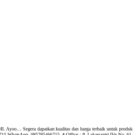
yoo… Segera dapatkan kualitas dan harga terbaik untuk produk
 WhatsApp. 085785466715 ↗️ Office : Jl. Lakarsantri IVe No. 61,