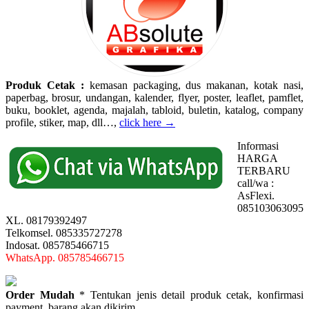
Produk Cetak :
kemasan packaging, dus makanan, kotak nasi,
paperbag, brosur, undangan, kalender, flyer, poster, leaflet, pamflet,
buku, booklet, agenda, majalah, tabloid, buletin, katalog, company
profile, stiker, map, dll…,
click here →
Informasi
HARGA
TERBARU
call/wa :
AsFlexi.
085103063095
XL. 08179392497
Telkomsel. 085335727278
Indosat. 085785466715
WhatsApp. 085785466715
Order Mudah
* Tentukan jenis detail produk cetak, konfirmasi
payment, barang akan dikirim