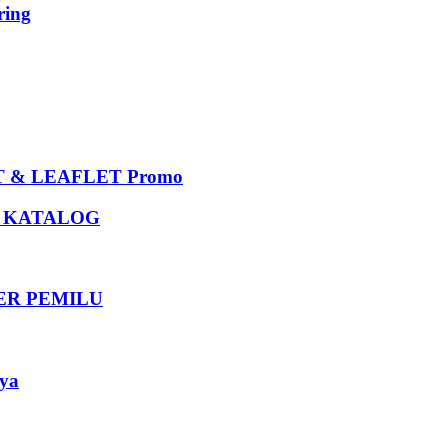
ing
 & LEAFLET Promo
U KATALOG
DER PEMILU
ya