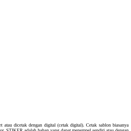
u dicetak dengan digital (cetak digital). Cetak sablon biasanya
 color. STIKER adalah bahan yang dapat menempel sendiri atau dengan