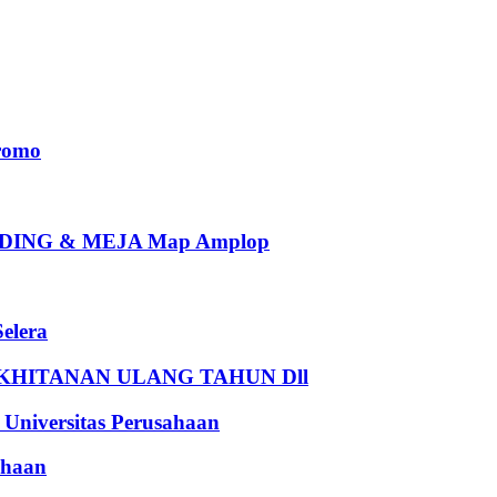
romo
ING & MEJA Map Amplop
elera
HITANAN ULANG TAHUN Dll
iversitas Perusahaan
haan