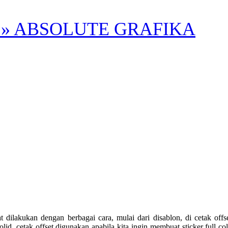
» ABSOLUTE GRAFIKA
n dengan berbagai cara, mulai dari disablon, di cetak offset ata
lid, cetak offset digunakan apabila kita ingin membuat sticker full