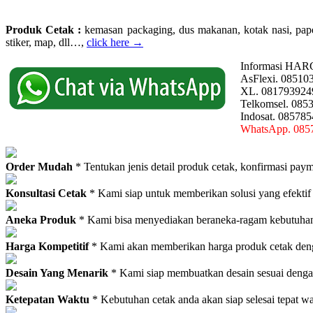
Produk Cetak :
kemasan packaging, dus makanan, kotak nasi, paperba
stiker, map, dll…,
click here →
Informasi HAR
AsFlexi. 08510
XL. 081793924
Telkomsel. 085
Indosat. 08578
WhatsApp. 085
Order Mudah
* Tentukan jenis detail produk cetak, konfirmasi paym
Konsultasi Cetak
* Kami siap untuk memberikan solusi yang efektif
Aneka Produk
* Kami bisa menyediakan beraneka-ragam kebutuhan c
Harga Kompetitif
* Kami akan memberikan harga produk cetak deng
Desain Yang Menarik
* Kami siap membuatkan desain sesuai denga
Ketepatan Waktu
* Kebutuhan cetak anda akan siap selesai tepat w