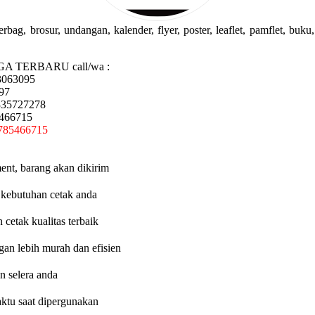
g, brosur, undangan, kalender, flyer, poster, leaflet, pamflet, buku, 
GA TERBARU call/wa :
3063095
97
335727278
5466715
785466715
ent, barang akan dikirim
 kebutuhan cetak anda
etak kualitas terbaik
an lebih murah dan efisien
n selera anda
aktu saat dipergunakan