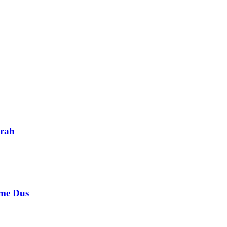
rah
e Dus