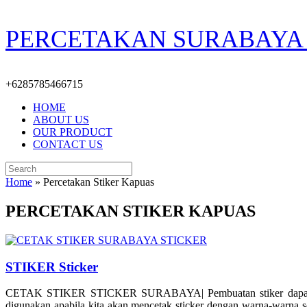
Skip
PERCETAKAN SURABAYA 
to
content
+6285785466715
HOME
ABOUT US
OUR PRODUCT
CONTACT US
Search
for:
Home
»
Percetakan Stiker Kapuas
PERCETAKAN STIKER KAPUAS
STIKER Sticker
CETAK STIKER STICKER SURABAYA| Pembuatan stiker dapat dilakuka
digunakan apabila kita akan mencetak sticker dengan warna-warna so