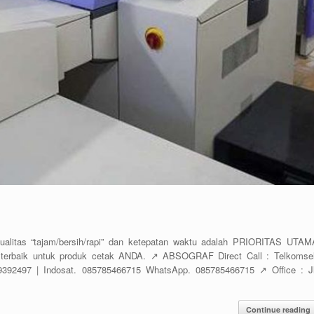
itas “tajam/bersih/rapi” dan ketepatan waktu adalah PRIORITAS UTAM
terbaik untuk produk cetak ANDA. ↗️ ABSOGRAF Direct Call : Telkomsel
392497 | Indosat. 085785466715 WhatsApp. 085785466715 ↗️ Office : Jl
Continue reading