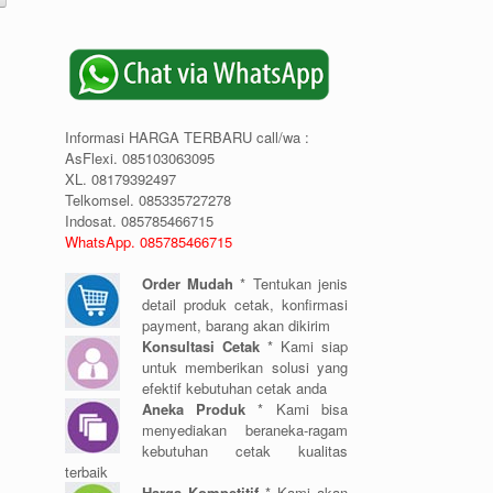
Informasi HARGA TERBARU call/wa :
AsFlexi. 085103063095
XL. 08179392497
Telkomsel. 085335727278
Indosat. 085785466715
WhatsApp. 085785466715
Order Mudah
* Tentukan jenis
detail produk cetak, konfirmasi
payment, barang akan dikirim
Konsultasi Cetak
* Kami siap
untuk memberikan solusi yang
efektif kebutuhan cetak anda
Aneka Produk
* Kami bisa
menyediakan beraneka-ragam
kebutuhan cetak kualitas
terbaik
Harga Kompetitif
* Kami akan