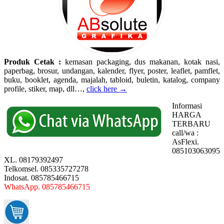
Produk Cetak :
kemasan packaging, dus makanan, kotak nasi,
paperbag, brosur, undangan, kalender, flyer, poster, leaflet, pamflet,
buku, booklet, agenda, majalah, tabloid, buletin, katalog, company
profile, stiker, map, dll…,
click here →
Informasi
HARGA
TERBARU
call/wa :
AsFlexi.
085103063095
XL. 08179392497
Telkomsel. 085335727278
Indosat. 085785466715
WhatsApp. 085785466715